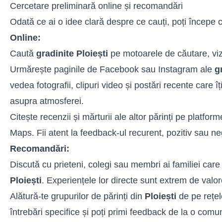
Cercetare preliminară online și recomandări
Odată ce ai o idee clară despre ce cauți, poți începe 
Online:
Caută
gradinite Ploiești
pe motoarele de căutare, vizi
Urmărește paginile de Facebook sau Instagram ale
g
vedea fotografii, clipuri video și postări recente care îț
asupra atmosferei.
Citește recenzii și mărturii ale altor părinți pe platf
Maps. Fii atent la feedback-ul recurent, pozitiv sau ne
Recomandări:
Discută cu prieteni, colegi sau membri ai familiei care
Ploiești
. Experiențele lor directe sunt extrem de valo
Alătură-te grupurilor de părinți din
Ploiești
de pe rețel
întrebări specifice și poți primi feedback de la o comun