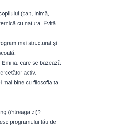
opilului (cap, inimă,
puternică cu natura. Evită
ogram mai structurat și
școală.
o Emilia, care se bazează
ercetător activ.
 mai bine cu filosofia ta
ng (întreaga zi)?
vesc programului tău de