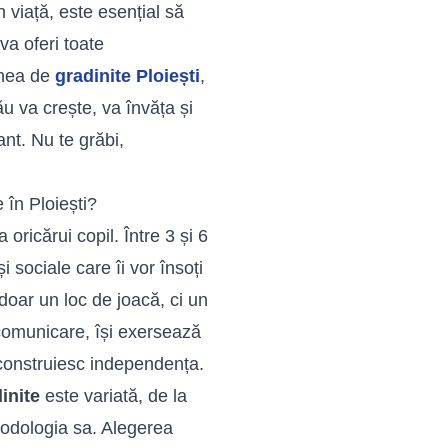
n viață, este esențial să
 va oferi toate
inea de
gradinite Ploiești
,
ău va crește, va învăța și
nt. Nu te grăbi,
 în Ploiești?
oricărui copil. Între 3 și 6
i sociale care îi vor însoți
doar un loc de joacă, ci un
e comunicare, își exersează
și construiesc independența.
inite
este variată, de la
etodologia sa. Alegerea