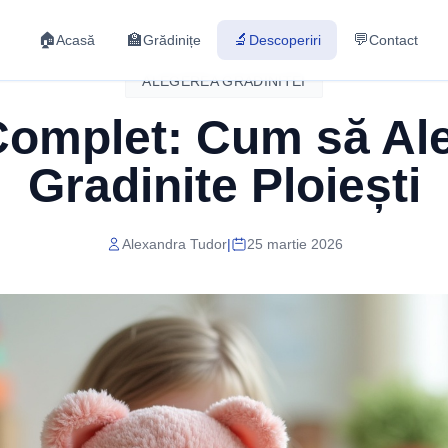
🏠
🏫
🔬
💬
Acasă
Grădinițe
Descoperiri
Contact
ALEGEREA GRADINITEI
Complet: Cum să Ale
Gradinite Ploiești
Alexandra Tudor
|
25 martie 2026