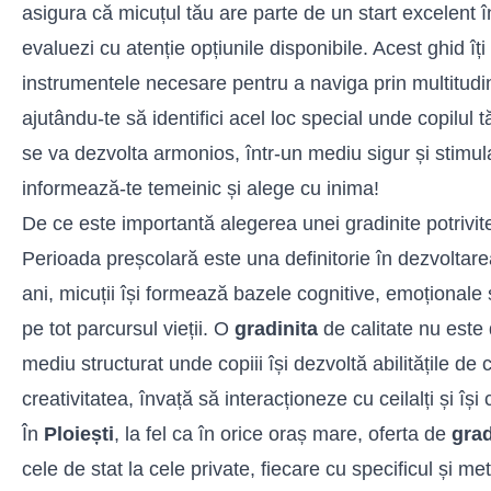
asigura că micuțul tău are parte de un start excelent î
evaluezi cu atenție opțiunile disponibile. Acest ghid îți
instrumentele necesare pentru a naviga prin multitud
ajutându-te să identifici acel loc special unde copilul t
se va dezvolta armonios, într-un mediu sigur și stimula
informează-te temeinic și alege cu inima!
De ce este importantă alegerea unei gradinite potrivite
Perioada preșcolară este una definitorie în dezvoltarea 
ani, micuții își formează bazele cognitive, emoționale ș
pe tot parcursul vieții. O
gradinita
de calitate nu este 
mediu structurat unde copiii își dezvoltă abilitățile d
creativitatea, învață să interacționeze cu ceilalți și î
În
Ploiești
, la fel ca în orice oraș mare, oferta de
grad
cele de stat la cele private, fiecare cu specificul și m