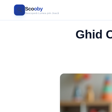
Sco
oby
🔍
Descoperă Lumea prin Joacă
Ghid 