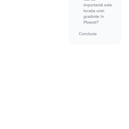
importantă este
locația unei
gradinite în
Ploiești?
Concluzie