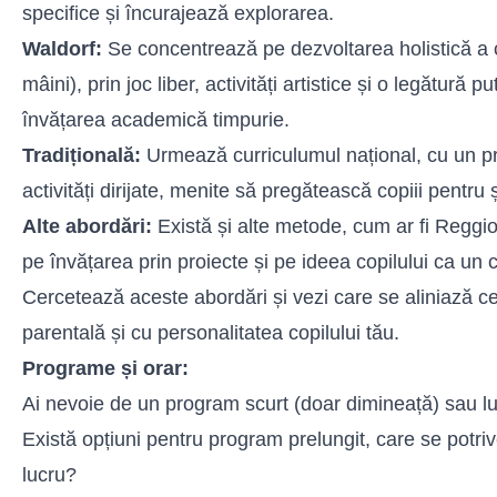
specifice și încurajează explorarea.
Waldorf:
Se concentrează pe dezvoltarea holistică a c
mâini), prin joc liber, activități artistice și o legătură 
învățarea academică timpurie.
Tradițională:
Urmează curriculumul național, cu un pr
activități dirijate, menite să pregătească copiii pentru 
Alte abordări:
Există și alte metode, cum ar fi Reggi
pe învățarea prin proiecte și pe ideea copilului ca un c
Cercetează aceste abordări și vezi care se aliniază cel
parentală și cu personalitatea copilului tău.
Programe și orar:
Ai nevoie de un program scurt (doar dimineață) sau lu
Există opțiuni pentru program prelungit, care se potri
lucru?