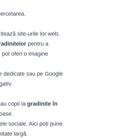
cercetarea.
tează site-urile lor web.
radinitelor
pentru a
i pot oferi o imagine
orme dedicate sau pe Google
gativ.
 au copii la
gradinite în
roase.
ele sociale. Aici poți pune
itate largă.