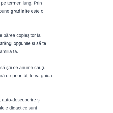
ă pe termen lung. Prin
i bune
gradinite
este o
 părea copleșitor la
trângi opțiunile și să te
milia ta.
 să știi ce anume cauți.
ară de priorități te va ghida
 auto-descoperire și
alele didactice sunt