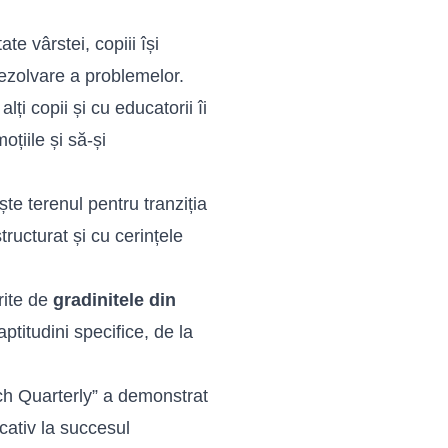
te vârstei, copiii își
ezolvare a problemelor.
lți copii și cu educatorii îi
oțiile și să-și
e terenul pentru tranziția
ructurat și cu cerințele
erite de
gradinitele din
ptitudini specifice, de la
ch Quarterly” a demonstrat
cativ la succesul