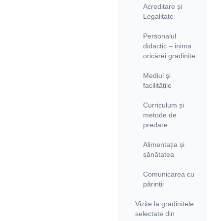
Acreditare și
Legalitate
Personalul
didactic – inima
oricărei gradinite
Mediul și
facilitățile
Curriculum și
metode de
predare
Alimentația și
sănătatea
Comunicarea cu
părinții
Vizite la gradinitele
selectate din