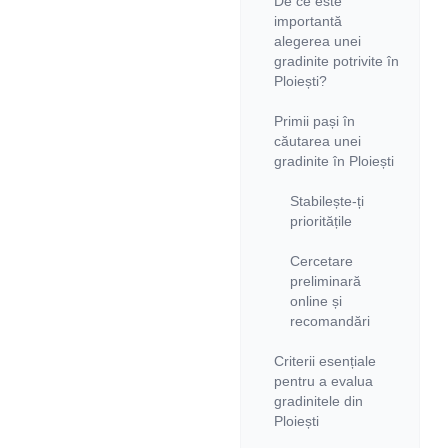
De ce este
importantă
alegerea unei
gradinite potrivite în
Ploiești?
Primii pași în
căutarea unei
gradinite în Ploiești
Stabilește-ți
prioritățile
Cercetare
preliminară
online și
recomandări
Criterii esențiale
pentru a evalua
gradinitele din
Ploiești