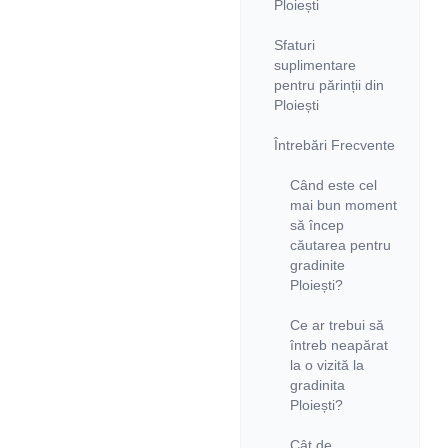
Ploiești
Sfaturi
suplimentare
pentru părinții din
Ploiești
Întrebări Frecvente
Când este cel
mai bun moment
să încep
căutarea pentru
gradinite
Ploiești?
Ce ar trebui să
întreb neapărat
la o vizită la
gradinita
Ploiești?
Cât de