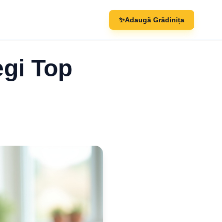
✨
Adaugă Grădinița
gi Top