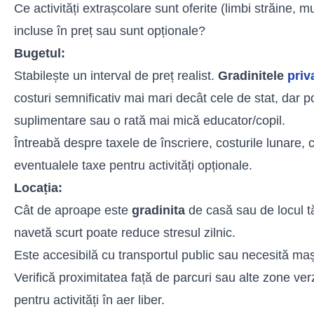
Ce activități extrașcolare sunt oferite (limbi străine, 
incluse în preț sau sunt opționale?
Bugetul:
Stabilește un interval de preț realist.
Gradinitele
priv
costuri semnificativ mai mari decât cele de stat, dar pot
suplimentare sau o rată mai mică educator/copil.
Întreabă despre taxele de înscriere, costurile lunare, 
eventualele taxe pentru activități opționale.
Locația:
Cât de aproape este
gradinita
de casă sau de locul 
navetă scurt poate reduce stresul zilnic.
Este accesibilă cu transportul public sau necesită ma
Verifică proximitatea față de parcuri sau alte zone verzi
pentru activități în aer liber.