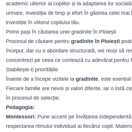
academic ulterior al copiilor și la adaptarea lor social
urmare, investiția de timp și efort în găsirea celei ma
investiție în viitorul copilului tău.
Primii pași în căutarea unei gradinite în Ploiești
Procesul de căutare pentru
gradinite în Ploiești
poate
început, dar cu o abordare structurată, vei reuși să res
concentrezi pe ceea ce contează cu adevărat pentru fa
Stabilește-ți prioritățile
Înainte de a începe vizitele la
gradinite
, este esențial
Fiecare familie are nevoi și valori diferite, iar o listă cl
în procesul de selecție.
Pedagogia:
Montessori:
Pune accent pe învățarea independentă,
respectarea ritmului individual al fiecărui copil. Materi