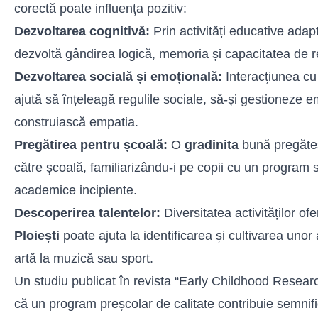
corectă poate influența pozitiv:
Dezvoltarea cognitivă:
Prin activități educative adapta
dezvoltă gândirea logică, memoria și capacitatea de r
Dezvoltarea socială și emoțională:
Interacțiunea cu a
ajută să înțeleagă regulile sociale, să-și gestioneze em
construiască empatia.
Pregătirea pentru școală:
O
gradinita
bună pregăteșt
către școală, familiarizându-i pe copii cu un program st
academice incipiente.
Descoperirea talentelor:
Diversitatea activităților of
Ploiești
poate ajuta la identificarea și cultivarea unor a
artă la muzică sau sport.
Un studiu publicat în revista “Early Childhood Resear
că un program preșcolar de calitate contribuie semnifi