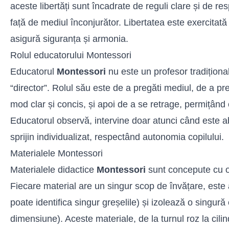
aceste libertăți sunt încadrate de reguli clare și de resp
față de mediul înconjurător. Libertatea este exercitată 
asigură siguranța și armonia.
Rolul educatorului Montessori
Educatorul
Montessori
nu este un profesor tradițional
“director”. Rolul său este de a pregăti mediul, de a pr
mod clar și concis, și apoi de a se retrage, permițând 
Educatorul observă, intervine doar atunci când este a
sprijin individualizat, respectând autonomia copilului.
Materialele Montessori
Materialele didactice
Montessori
sunt concepute cu o
Fiecare material are un singur scop de învățare, este a
poate identifica singur greșelile) și izolează o singură 
dimensiune). Aceste materiale, de la turnul roz la cili