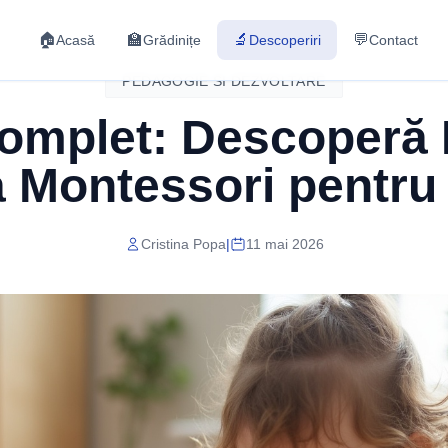
🏠
🏫
🔬
💬
Acasă
Grădinițe
Descoperiri
Contact
PEDAGOGIE SI DEZVOLTARE
omplet: Descoperă
 Montessori pentru
Cristina Popa
|
11 mai 2026