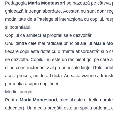
Pedagogia
Maria Montessori
se bazează pe câteva pr
ghidează întreaga abordare. Acestea nu sunt doar reg
modalitate de a înțelege și interacționa cu copilul, res
și potențialul.
Copilul ca arhitect al propriei sale dezvoltări
Unul dintre cele mai radicale principii ale lui
Maria Mo
fiecare copil este dotat cu o “minte absorbantă” și o c
se dezvolta. Copilul nu este un recipient gol pe care a
ci un constructor activ al propriei sale ființe. Rolul adult
acest proces, nu de a-l dicta. Această viziune a tran
percepția asupra copilăriei.
Mediul pregătit
Pentru
Maria Montessori
, mediul este al treilea prof
educator). Un mediu pregătit este un spațiu ordonat, es