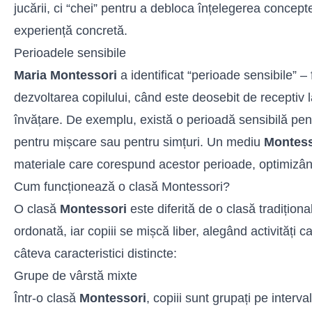
jucării, ci “chei” pentru a debloca înțelegerea concept
experiență concretă.
Perioadele sensibile
Maria Montessori
a identificat “perioade sensibile” – 
dezvoltarea copilului, când este deosebit de receptiv l
învățare. De exemplu, există o perioadă sensibilă pent
pentru mișcare sau pentru simțuri. Un mediu
Montess
materiale care corespund acestor perioade, optimizân
Cum funcționează o clasă Montessori?
O clasă
Montessori
este diferită de o clasă tradițion
ordonată, iar copiii se mișcă liber, alegând activități ca
câteva caracteristici distincte:
Grupe de vârstă mixte
Într-o clasă
Montessori
, copiii sunt grupați pe interva