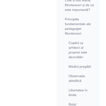
Cine a fost Maria
Montessori și de ce
este importantă?
Principiile
fundamentale ale
pedagogiei
Montessori
Copilul ca
arhitect al
propriei sale
dezvoltări
Mediul pregătit
Observația
științifică
Libertatea în
limite
Rolul