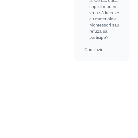
3. Ce fac dacă
copilul meu nu
vrea să lucreze
cu materialele
Montessori sau
refuză să
participe?
Concluzie