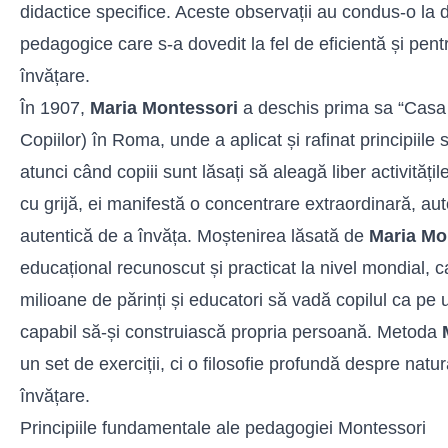
didactice specifice. Aceste observații au condus-o la
pedagogice care s-a dovedit la fel de eficientă și pentru
învățare.
În 1907,
Maria Montessori
a deschis prima sa “Casa
Copiilor) în Roma, unde a aplicat și rafinat principiile
atunci când copiii sunt lăsați să aleagă liber activități
cu grijă, ei manifestă o concentrare extraordinară, aut
autentică de a învăța. Moștenirea lăsată de
Maria Mo
educațional recunoscut și practicat la nivel mondial, c
milioane de părinți și educatori să vadă copilul ca pe 
capabil să-și construiască propria persoană. Metoda
un set de exerciții, ci o filosofie profundă despre nat
învățare.
Principiile fundamentale ale pedagogiei Montessori