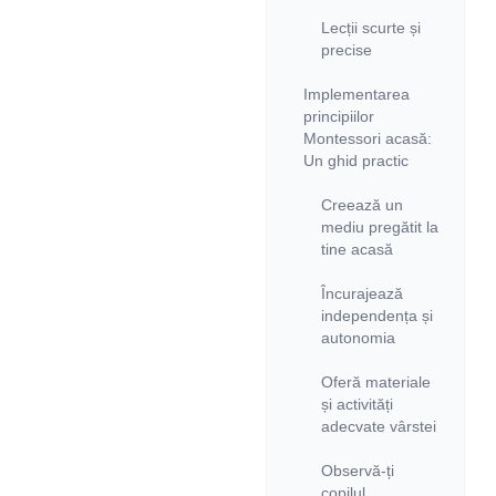
Lecții scurte și
precise
Implementarea
principiilor
Montessori acasă:
Un ghid practic
Creează un
mediu pregătit la
tine acasă
Încurajează
independența și
autonomia
Oferă materiale
și activități
adecvate vârstei
Observă-ți
copilul