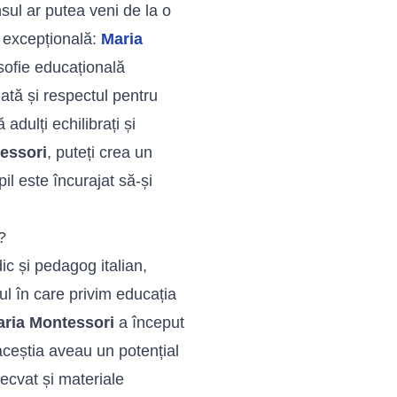
sul ar putea veni de la o
 excepțională:
Maria
osofie educațională
ată și respectul pentru
adulți echilibrați și
essori
, puteți crea un
il este încurajat să-și
?
ic și pedagog italian,
ul în care privim educația
ria Montessori
a început
aceștia aveau un potențial
ecvat și materiale