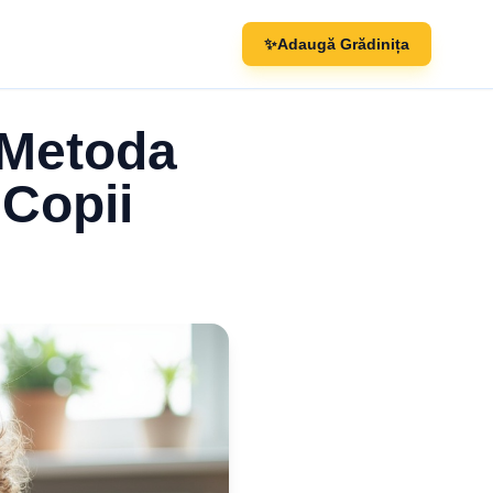
✨
Adaugă Grădinița
 Metoda
 Copii