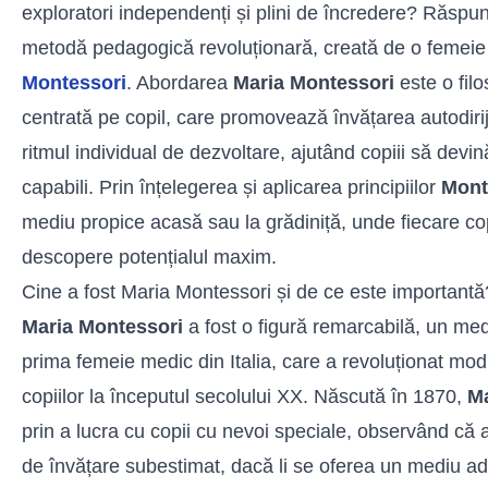
exploratori independenți și plini de încredere? Răspun
metodă pedagogică revoluționară, creată de o femeie
Montessori
. Abordarea
Maria Montessori
este o fil
centrată pe copil, care promovează învățarea autodirij
ritmul individual de dezvoltare, ajutând copiii să devină 
capabili. Prin înțelegerea și aplicarea principiilor
Mont
mediu propice acasă sau la grădiniță, unde fiecare cop
descopere potențialul maxim.
Cine a fost Maria Montessori și de ce este importantă
Maria Montessori
a fost o figură remarcabilă, un med
prima femeie medic din Italia, care a revoluționat mod
copiilor la începutul secolului XX. Născută în 1870,
Ma
prin a lucra cu copii cu nevoi speciale, observând că 
de învățare subestimat, dacă li se oferea un mediu ad