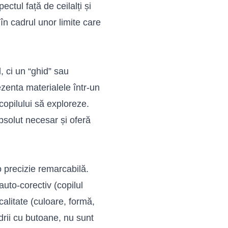
ectul față de ceilalți și
în cadrul unor limite care
, ci un “ghid” sau
ezenta materialele într-un
copilului să exploreze.
bsolut necesar și oferă
 precizie remarcabilă.
uto-corectiv (copilul
calitate (culoare, formă,
ndrii cu butoane, nu sunt