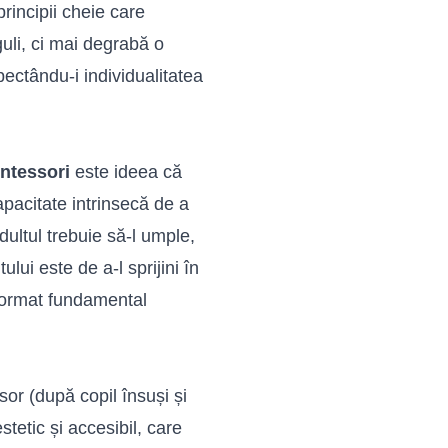
incipii cheie care
uli, ci mai degrabă o
pectându-i individualitatea
ntessori
este ideea că
apacitate intrinsecă de a
dultul trebuie să-l umple,
ului este de a-l sprijini în
sformat fundamental
esor (după copil însuși și
tetic și accesibil, care