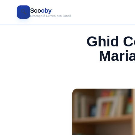
Sco
oby
🔍
Descoperă Lumea prin Joacă
Ghid C
Maria