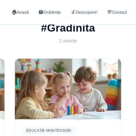
🏠
🏫
🔬
💬
Acasă
Grădinițe
Descoperiri
Contact
ETICHETA
#Gradinita
2 articole
EDUCATIE MONTESSORI