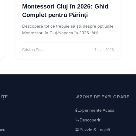
Montessori Cluj în 2026: Ghid
Complet pentru Părinți
Descoperă tot ce trebuie să știi despre opțiunile
Montessori în Cluj-Napoca în 2026. Află
beneficiile, costurile și cum să alegi grădinița
ideală
Cristina Popa
7 mar. 2026
IȚE
🔬
ZONE DE EXPLORARE
🧪
Experimente Acasă
🔍
Descoperiri
oca
🧩
Puzzle & Logică