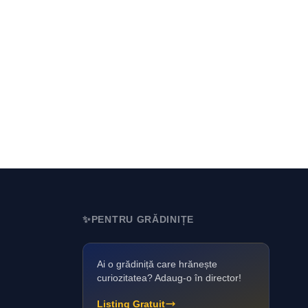
✨
PENTRU GRĂDINIȚE
Ai o grădiniță care hrănește
curiozitatea? Adaug-o în director!
Listing Gratuit