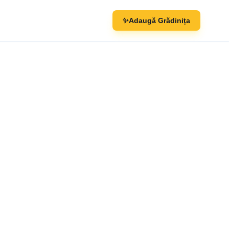
✨
Adaugă Grădinița