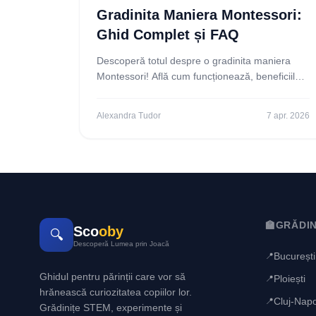
Gradinita Maniera Montessori:
Ghid Complet și FAQ
Descoperă totul despre o gradinita maniera
Montessori! Află cum funcționează, beneficiile
și răspunsuri la întrebări frecvente pentru o
decizie informată.
Alexandra Tudor
7 apr. 2026
🏫
GRĂDIN
Sco
oby
🔍
Descoperă Lumea prin Joacă
București
📍
Ghidul pentru părinții care vor să
Ploiești
📍
hrănească curiozitatea copiilor lor.
Cluj-Nap
📍
Grădinițe STEM, experimente și