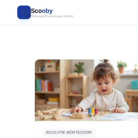
Sco
oby
🔍
Descoperă Lumea prin Joacă
EDUCATIE MONTESSORI