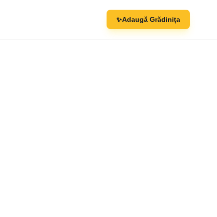
✨
Adaugă Grădinița