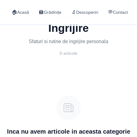
🏠
🏫
🔬
💬
Acasă
Grădinițe
Descoperiri
Contact
CATEGORIE
Ingrijire
Sfaturi si rutine de ingrijire personala
0 articole
Inca nu avem articole in aceasta categorie