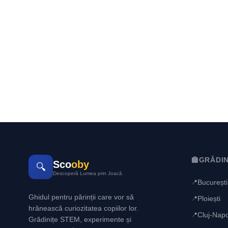
🏫
GRĂDIN
Sco
oby
🔍
Descoperă Lumea prin Joacă
București
📍
Ghidul pentru părinții care vor să
Ploiești
📍
hrănească curiozitatea copiilor lor.
Cluj-Nap
📍
Grădinițe STEM, experimente și