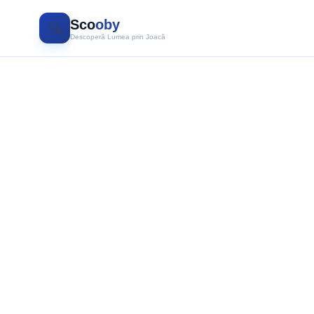
Sco
oby
🔍
Descoperă Lumea prin Joacă