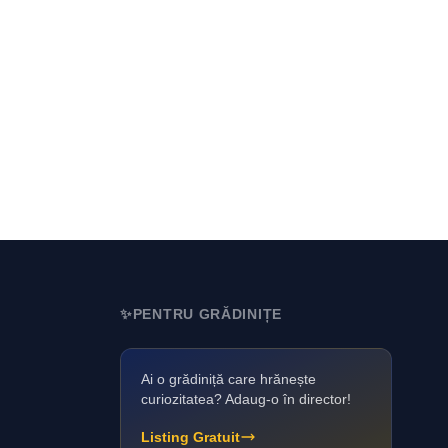
✨
PENTRU GRĂDINIȚE
Ai o grădiniță care hrănește
curiozitatea? Adaug-o în director!
Listing Gratuit