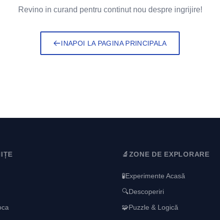
Revino in curand pentru continut nou despre ingrijire!
INAPOI LA PAGINA PRINCIPALA
IȚE
🔬
ZONE DE EXPLORARE
🧪
Experimente Acasă
🔍
Descoperiri
oca
🧩
Puzzle & Logică