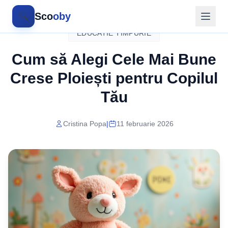
🔍
Sco
oby
EDUCATIE TIMPURIE
Cum să Alegi Cele Mai Bune
Crese Ploiești pentru Copilul
Tău
Cristina Popa
|
11 februarie 2026