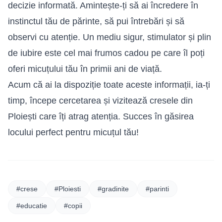
decizie informată. Amintește-ți să ai încredere în
instinctul tău de părinte, să pui întrebări și să
observi cu atenție. Un mediu sigur, stimulator și plin
de iubire este cel mai frumos cadou pe care îl poți
oferi micuțului tău în primii ani de viață.
Acum că ai la dispoziție toate aceste informații, ia-ți
timp, începe cercetarea și vizitează cresele din
Ploiești care îți atrag atenția. Succes în găsirea
locului perfect pentru micuțul tău!
#crese
#Ploiesti
#gradinite
#parinti
#educatie
#copii