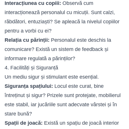
Interacțiunea cu copiii:
Observă cum
interacționează personalul cu micuții. Sunt calzi,
răbdători, entuziaști? Se apleacă la nivelul copiilor
pentru a vorbi cu ei?
Relația cu părinții:
Personalul este deschis la
comunicare? Există un sistem de feedback și
informare regulată a părinților?
4. Facilități și Siguranță
Un mediu sigur și stimulant este esențial.
Siguranța spațiului:
Locul este curat, bine
întreținut și sigur? Prizele sunt protejate, mobilierul
este stabil, iar jucăriile sunt adecvate vârstei și în
stare bună?
Spații de joacă:
Există un spațiu de joacă interior