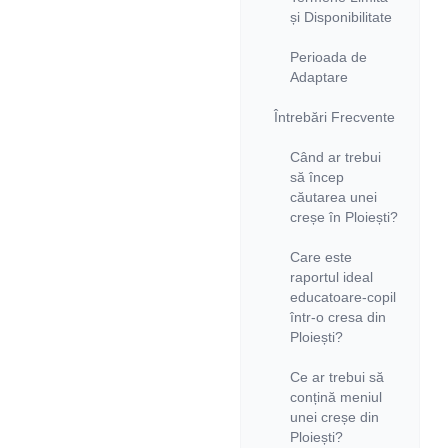
și Disponibilitate
Perioada de
Adaptare
Întrebări Frecvente
Când ar trebui
să încep
căutarea unei
creșe în Ploiești?
Care este
raportul ideal
educatoare-copil
într-o cresa din
Ploiești?
Ce ar trebui să
conțină meniul
unei creșe din
Ploiești?