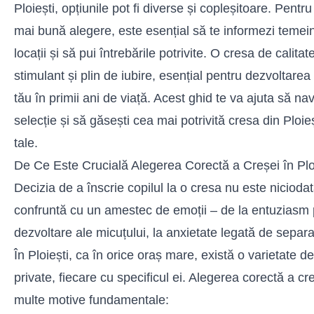
Ploiești, opțiunile pot fi diverse și copleșitoare. Pentr
mai bună alegere, este esențial să te informezi temein
locații și să pui întrebările potrivite. O cresa de calita
stimulant și plin de iubire, esențial pentru dezvoltare
tău în primii ani de viață. Acest ghid te va ajuta să na
selecție și să găsești cea mai potrivită cresa din Ploieș
tale.
De Ce Este Crucială Alegerea Corectă a Creșei în Plo
Decizia de a înscrie copilul la o cresa nu este niciodat
confruntă cu un amestec de emoții – de la entuziasm p
dezvoltare ale micuțului, la anxietate legată de separare 
În Ploiești, ca în orice oraș mare, există o varietate de
private, fiecare cu specificul ei. Alegerea corectă a cr
multe motive fundamentale: