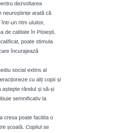
 pentru dezvoltarea
în neuroștiințe arată că
într-un ritm uluitor,
de calitate în Ploiești,
alificat, poate stimula
 care încurajează
diu social extins al
teracționeze cu alți copii și
 aștepte rândul și să-și
buie semnificativ la
a cresa poate facilita o
ătre școală. Copilul se