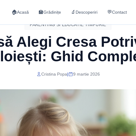
🏠
🏫
🔬
💬
Acasă
Grădinițe
Descoperiri
Contact
PARENTING SI EDUCATIE TIMPURIE
ă Alegi Cresa Potriv
loiești: Ghid Compl
Cristina Popa
|
9 martie 2026