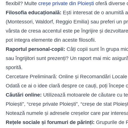
flexibil? Multe
creșe private din Ploiești
oferă diverse o
Filosofia educațională:
Ești interesat de o anumită
(Montessori, Waldorf, Reggio Emilia) sau preferi un p
vârsta de cresa accentul este pe îngrijire și dezvoltare p
pot integra elemente din aceste filosofii.
Raportul personal-copii:
Câți copii sunt în grupa mic
sau îngrijitori sunt prezenți? Un raport mai mic asigură
sporită.
Cercetare Preliminară: Online și Recomandări Locale
Odată ce ai o idee clară despre ce cauți, poți începe 
Căutări online:
Utilizează motoarele de căutare cu t
Ploiești”, “creșe private Ploiești”, “creșe de stat Ploieș
Notează numele și adresele creșelor care par interes
Rețele sociale și forumuri de părinți:
Grupurile de 