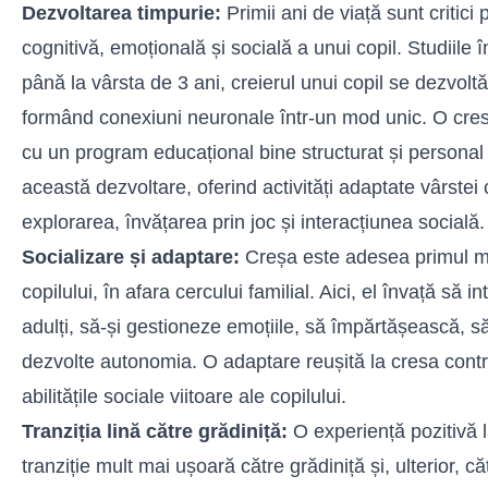
Dezvoltarea timpurie:
Primii ani de viață sunt critici
cognitivă, emoțională și socială a unui copil. Studiile 
până la vârsta de 3 ani, creierul unui copil se dezvoltă 
formând conexiuni neuronale într-un mod unic. O cresa 
cu un program educațional bine structurat și personal c
această dezvoltare, oferind activități adaptate vârstei
explorarea, învățarea prin joc și interacțiunea socială.
Socializare și adaptare:
Creșa este adesea primul me
copilului, în afara cercului familial. Aici, el învață să in
adulți, să-și gestioneze emoțiile, să împărtășească, să
dezvolte autonomia. O adaptare reușită la cresa contri
abilitățile sociale viitoare ale copilului.
Tranziția lină către grădiniță:
O experiență pozitivă l
tranziție mult mai ușoară către grădiniță și, ulterior, c