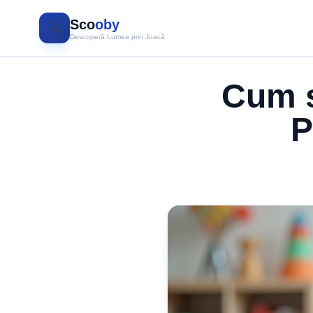
Sco
oby
🔍
Descoperă Lumea prin Joacă
Cum s
P