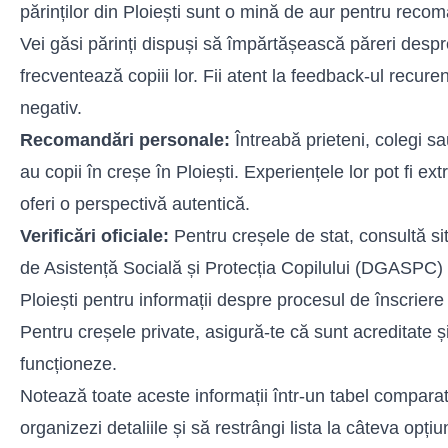
părinților din Ploiești sunt o mină de aur pentru recom
Vei găsi părinți dispuși să împărtășească păreri desp
frecventează copiii lor. Fii atent la feedback-ul recurent
negativ.
Recomandări personale:
Întreabă prieteni, colegi sa
au copii în creșe în Ploiești. Experiențele lor pot fi ex
oferi o perspectivă autentică.
Verificări oficiale:
Pentru creșele de stat, consultă sit
de Asistență Socială și Protecția Copilului (DGASPC)
Ploiești pentru informații despre procesul de înscriere 
Pentru creșele private, asigură-te că sunt acreditate ș
funcționeze.
Notează toate aceste informații într-un tabel comparat
organizezi detaliile și să restrângi lista la câteva opțiu