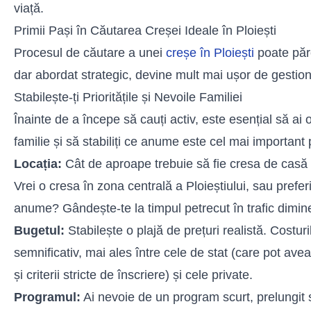
viață.
Primii Pași în Căutarea Creșei Ideale în Ploiești
Procesul de căutare a unei
creșe în Ploiești
poate păre
dar abordat strategic, devine mult mai ușor de gestion
Stabilește-ți Prioritățile și Nevoile Familiei
Înainte de a începe să cauți activ, este esențial să ai 
familie și să stabiliți ce anume este cel mai important 
Locația:
Cât de aproape trebuie să fie cresa de casă
Vrei o cresa în zona centrală a Ploieștiului, sau preferi
anume? Gândește-te la timpul petrecut în trafic dimine
Bugetul:
Stabilește o plajă de prețuri realistă. Costuri
semnificativ, mai ales între cele de stat (care pot avea
și criterii stricte de înscriere) și cele private.
Programul:
Ai nevoie de un program scurt, prelungit