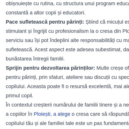
obișnuiește cu rutina, cu structura unui program educa
constantă a altor copii și educatori.
Pace sufletească pentru părinți:
Știind că micuțul es
stimulant și îngrijit cu profesionalism la o cresa din Plo
serviciu sau își pot îndeplini alte responsabilități cu ma
sufletească. Acest aspect este adesea subestimat, dar
bunăstarea întregii familii.
Sprijin pentru dezvoltarea părinților:
Multe creșe ofe
pentru părinți, prin sfaturi, ateliere sau discuții cu spec
copilului. Aceasta poate fi o resursă excelentă, mai ales
primul copil.
În contextul creșterii numărului de familii tinere și a nev
a copiilor în
Ploiești, a alege
o cresa care să răspundă 
copilului tău și ale familiei tale este un pas fundament