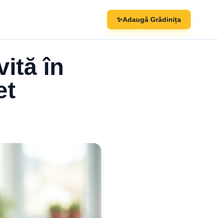
✨
Adaugă Grădinița
ită în
et