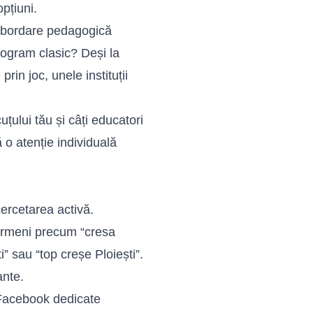
pțiuni.
 abordare pedagogică
rogram clasic? Deși la
rin joc, unele instituții
uțului tău și câți educatori
 o atenție individuală
cercetarea activă.
ermeni precum “cresa
ti” sau “top creșe Ploiești”.
ante.
Facebook dedicate