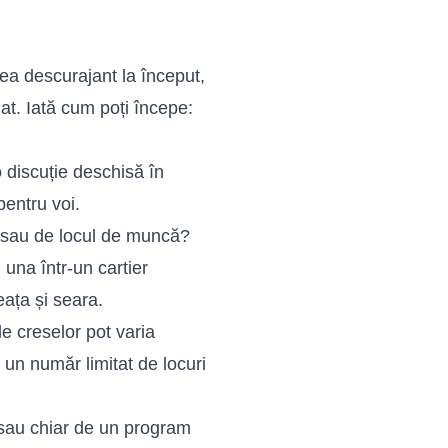
a descurajant la început,
at. Iată cum poți începe:
o discuție deschisă în
pentru voi.
 sau de locul de muncă?
 una într-un cartier
ața și seara.
le creselor pot varia
 un număr limitat de locuri
 sau chiar de un program