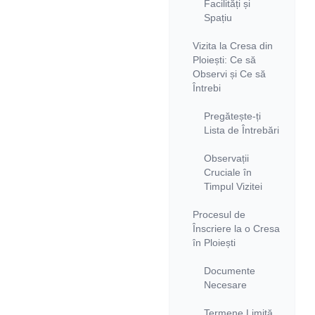
Facilități și
Spațiu
Vizita la Cresa din
Ploiești: Ce să
Observi și Ce să
Întrebi
Pregătește-ți
Lista de Întrebări
Observații
Cruciale în
Timpul Vizitei
Procesul de
Înscriere la o Cresa
în Ploiești
Documente
Necesare
Termene Limită