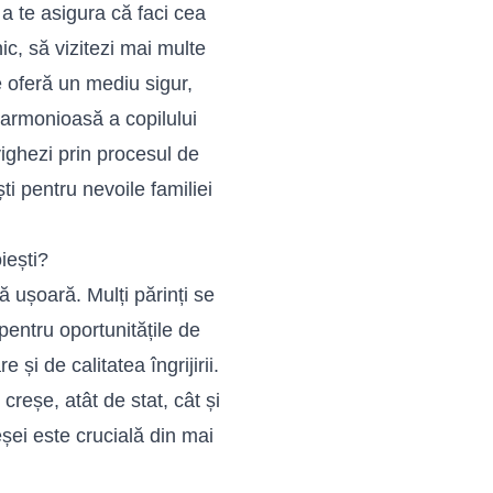
u a te asigura că faci cea
ic, să vizitezi mai multe
te oferă un mediu sigur,
a armonioasă a copilului
vighezi prin procesul de
ti pentru nevoile familiei
iești?
ă ușoară. Mulți părinți se
entru oportunitățile de
și de calitatea îngrijirii.
 creșe, atât de stat, cât și
eșei este crucială din mai