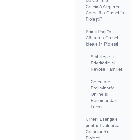
De Ce Este
Crucială Alegerea
Corectă a Creșei în
Ploiești?
Primii Pași în
Căutarea Creșei
Ideale în Ploiești
Stabilește-ți
Prioritățile și
Nevoile Familiei
Cercetare
Preliminară:
Online și
Recomandări
Locale
Criterii Esențiale
pentru Evaluarea
Creșelor din
Ploiești