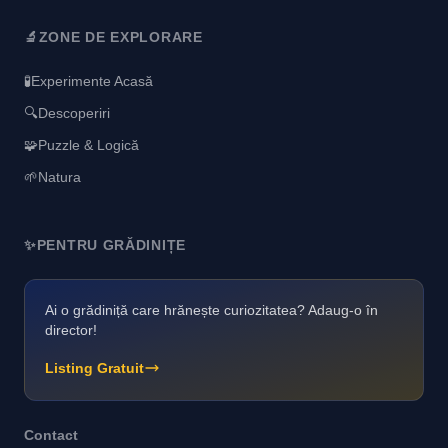
🔬
ZONE DE EXPLORARE
🧪
Experimente Acasă
🔍
Descoperiri
🧩
Puzzle & Logică
🌱
Natura
✨
PENTRU GRĂDINIȚE
Ai o grădiniță care hrănește curiozitatea? Adaug-o în
director!
Listing Gratuit
Contact