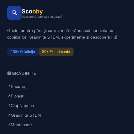
Sco
oby
🔍
Descoperă Lumea prin Joacă
Ghidul pentru părinții care vor să hrănească curiozitatea
copiilor lor. Grădinițe STEM, experimente și descoperiri! 🔬
150+ Grădinițe
50+ Experimente
🏫
GRĂDINIȚE
București
📍
Ploiești
📍
Cluj-Napoca
📍
Grădinițe STEM
📍
Montessori
📍