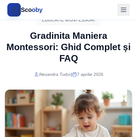
🔍
Sco
oby
EDUCATIE MONTESSORI
Gradinita Maniera
Montessori: Ghid Complet și
FAQ
Alexandra Tudor
|
7 aprilie 2026