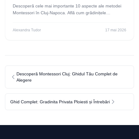
Descoperă cele mai importante 10 aspecte ale metodei
Montessori în Cluj-Napoca. Află cum grădinițele
Montessori din Cluj pot transforma experiența preșcolară
Alexandra Tudor
17 mai 2026
Descoperă Montessori Cluj: Ghidul Tău Complet de
Alegere
Ghid Complet: Gradinita Privata Ploiesti și Întrebări