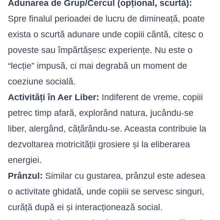
Adunarea de Grup/Cercul (opțional, scurtă):
Spre finalul perioadei de lucru de dimineață, poate
exista o scurtă adunare unde copiii cântă, citesc o
poveste sau împărtășesc experiențe. Nu este o
“lecție” impusă, ci mai degrabă un moment de
coeziune socială.
Activități în Aer Liber:
Indiferent de vreme, copiii
petrec timp afară, explorând natura, jucându-se
liber, alergând, cățărându-se. Aceasta contribuie la
dezvoltarea motricității grosiere și la eliberarea
energiei.
Prânzul:
Similar cu gustarea, prânzul este adesea
o activitate ghidată, unde copiii se servesc singuri,
curăță după ei și interacționează social.