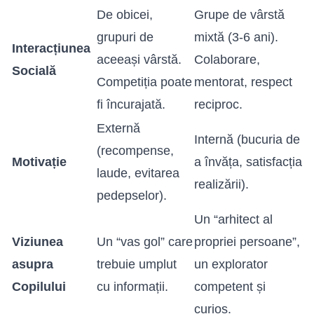
De obicei,
Grupe de vârstă
grupuri de
mixtă (3-6 ani).
Interacțiunea
aceeași vârstă.
Colaborare,
Socială
Competiția poate
mentorat, respect
fi încurajată.
reciproc.
Externă
Internă (bucuria de
(recompense,
Motivație
a învăța, satisfacția
laude, evitarea
realizării).
pedepselor).
Un “arhitect al
Viziunea
Un “vas gol” care
propriei persoane”,
asupra
trebuie umplut
un explorator
Copilului
cu informații.
competent și
curios.