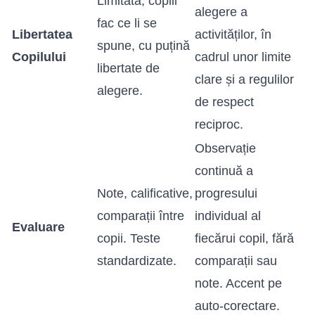
Limitată, copiii
alegere a
fac ce li se
Libertatea
activităților, în
spune, cu puțină
Copilului
cadrul unor limite
libertate de
clare și a regulilor
alegere.
de respect
reciproc.
Observație
continuă a
Note, calificative,
progresului
comparații între
individual al
Evaluare
copii. Teste
fiecărui copil, fără
standardizate.
comparații sau
note. Accent pe
auto-corectare.