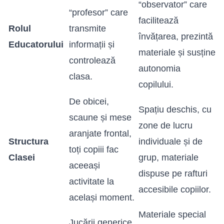
“observator” care
“profesor” care
facilitează
Rolul
transmite
învățarea, prezintă
Educatorului
informații și
materiale și susține
controlează
autonomia
clasa.
copilului.
De obicei,
Spațiu deschis, cu
scaune și mese
zone de lucru
aranjate frontal,
Structura
individuale și de
toți copiii fac
Clasei
grup, materiale
aceeași
dispuse pe rafturi
activitate la
accesibile copiilor.
același moment.
Materiale special
Jucării generice,