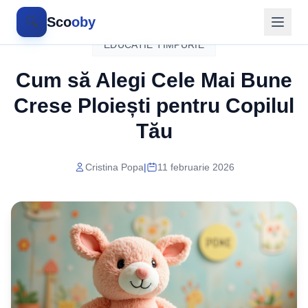
🔍
Sco
oby
EDUCATIE TIMPURIE
Cum să Alegi Cele Mai Bune
Crese Ploiești pentru Copilul
Tău
Cristina Popa
|
11 februarie 2026