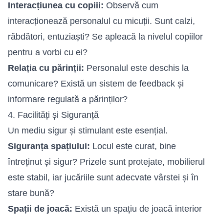
Interacțiunea cu copiii:
Observă cum
interacționează personalul cu micuții. Sunt calzi,
răbdători, entuziaști? Se apleacă la nivelul copiilor
pentru a vorbi cu ei?
Relația cu părinții:
Personalul este deschis la
comunicare? Există un sistem de feedback și
informare regulată a părinților?
4. Facilități și Siguranță
Un mediu sigur și stimulant este esențial.
Siguranța spațiului:
Locul este curat, bine
întreținut și sigur? Prizele sunt protejate, mobilierul
este stabil, iar jucăriile sunt adecvate vârstei și în
stare bună?
Spații de joacă:
Există un spațiu de joacă interior