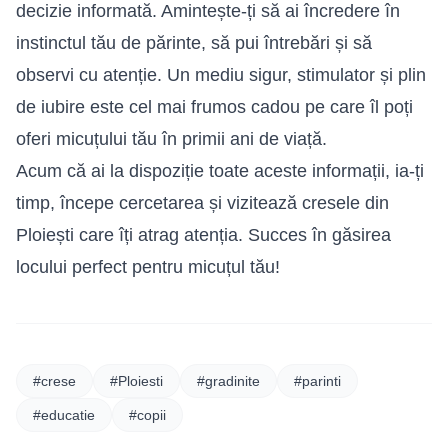
decizie informată. Amintește-ți să ai încredere în
instinctul tău de părinte, să pui întrebări și să
observi cu atenție. Un mediu sigur, stimulator și plin
de iubire este cel mai frumos cadou pe care îl poți
oferi micuțului tău în primii ani de viață.
Acum că ai la dispoziție toate aceste informații, ia-ți
timp, începe cercetarea și vizitează cresele din
Ploiești care îți atrag atenția. Succes în găsirea
locului perfect pentru micuțul tău!
#crese
#Ploiesti
#gradinite
#parinti
#educatie
#copii