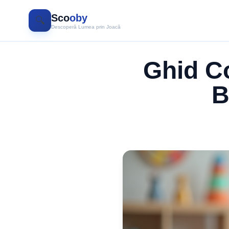
Sco
oby
🔍
Descoperă Lumea prin Joacă
Ghid C
B