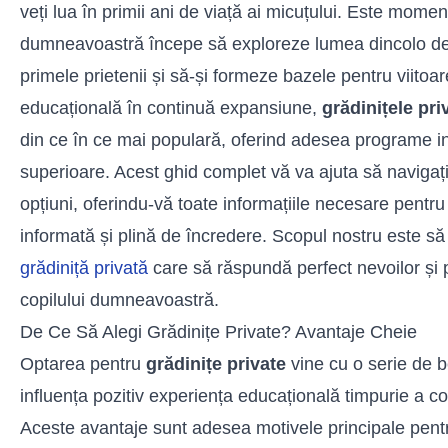
veți lua în primii ani de viață ai micuțului. Este momen
dumneavoastră începe să exploreze lumea dincolo de 
primele prietenii și să-și formeze bazele pentru viitoar
educațională în continuă expansiune,
grădinițele pri
din ce în ce mai populară, oferind adesea programe in
superioare. Acest ghid complet vă va ajuta să navigați
opțiuni, oferindu-vă toate informațiile necesare pentru
informată și plină de încredere. Scopul nostru este să 
grădiniță privată
care să răspundă perfect nevoilor și p
copilului dumneavoastră.
De Ce Să Alegi Grădinițe Private? Avantaje Cheie
Optarea pentru
grădinițe private
vine cu o serie de be
influența pozitiv experiența educațională timpurie a c
Aceste avantaje sunt adesea motivele principale pentr