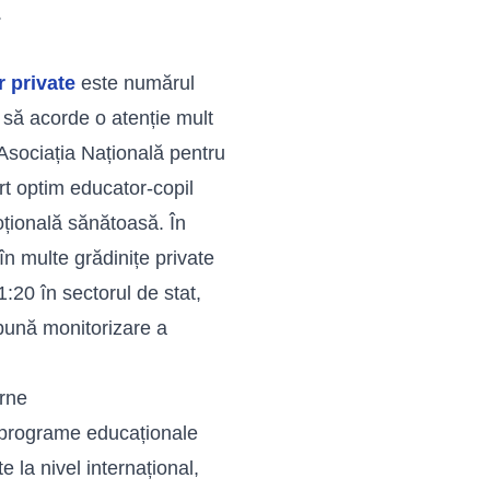
.
r private
este numărul
 să acorde o atenție mult
 Asociația Națională pentru
t optim educator-copil
oțională sănătoasă. În
n multe grădinițe private
:20 în sectorul de stat,
 bună monitorizare a
erne
a programe educaționale
 la nivel internațional,