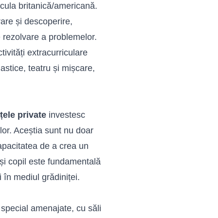
icula britanică/americană.
are și descoperire,
de rezolvare a problemelor.
tivități extracurriculare
lastice, teatru și mișcare,
țele private
investesc
lor. Aceștia sunt nu doar
capacitatea de a crea un
 și copil este fundamentală
în mediul grădiniței.
 special amenajate, cu săli