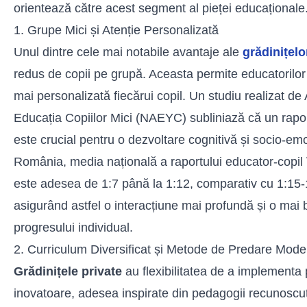
orientează către acest segment al pieței educaționale
1. Grupe Mici și Atenție Personalizată
Unul dintre cele mai notabile avantaje ale
grădinițelo
redus de copii pe grupă. Aceasta permite educatorilor
mai personalizată fiecărui copil. Un studiu realizat de
Educația Copiilor Mici (NAEYC) subliniază că un rapor
este crucial pentru o dezvoltare cognitivă și socio-em
România, media națională a raportului educator-copil î
este adesea de 1:7 până la 1:12, comparativ cu 1:15-1
asigurând astfel o interacțiune mai profundă și o mai
progresului individual.
2. Curriculum Diversificat și Metode de Predare Mod
Grădinițele private
au flexibilitatea de a implement
inovatoare, adesea inspirate din pedagogii recunoscute