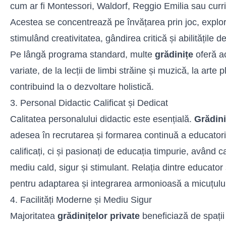
cum ar fi Montessori, Waldorf, Reggio Emilia sau curr
Acestea se concentrează pe învățarea prin joc, explor
stimulând creativitatea, gândirea critică și abilitățile 
Pe lângă programa standard, multe
grădinițe
oferă ac
variate, de la lecții de limbi străine și muzică, la arte p
contribuind la o dezvoltare holistică.
3. Personal Didactic Calificat și Dedicat
Calitatea personalului didactic este esențială.
Grădini
adesea în recrutarea și formarea continuă a educatori
calificați, ci și pasionați de educația timpurie, având 
mediu cald, sigur și stimulant. Relația dintre educator
pentru adaptarea și integrarea armonioasă a micuțului 
4. Facilități Moderne și Mediu Sigur
Majoritatea
grădinițelor private
beneficiază de spații