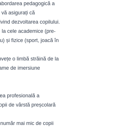
 abordarea pedagogică a
ă vă asigurați că
vind dezvoltarea copilului.
de la cele academice (pre-
u) și fizice (sport, joacă în
vețe o limbă străină de la
grame de imersiune
rea profesională a
copii de vârstă preșcolară
număr mai mic de copii