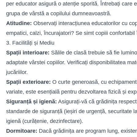
per educator asigură o atenție sporită. Întrebați care 
grupa de vârstă a copilului dumneavoastră.
Atitudine:
Observați interacțiunea educatorilor cu copii
empatici, calzi, încurajatori? Se simt copiii confortabil
3. Facilități și Mediu
Spații interioare:
Sălile de clasă trebuie să fie lumino
adaptate vârstei copiilor. Verificați disponibilitatea mat
jucăriilor.
Spații exterioare:
O curte generoasă, cu echipamente
variate, este esențială pentru dezvoltarea fizică și exp
Siguranță și igienă:
Asigurați-vă că grădinița respect
standarde de siguranță (ieșiri de urgență, securitate l
igienă (curățenie, dezinfectare).
Dormitoare:
Dacă grădinița are program lung, existe