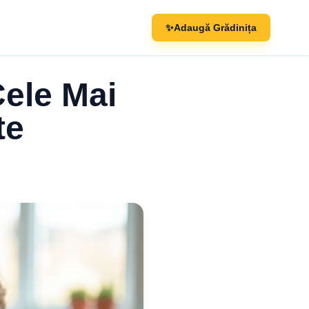
✨
Adaugă Grădinița
ele Mai
te