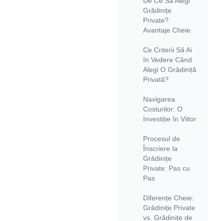
De Ce Să Alegi
Grădinițe
Private?
Avantaje Cheie
Ce Criterii Să Ai
în Vedere Când
Alegi O Grădiniță
Privată?
Navigarea
Costurilor: O
Investiție în Viitor
Procesul de
Înscriere la
Grădinițe
Private: Pas cu
Pas
Diferențe Cheie:
Grădinițe Private
vs. Grădinițe de