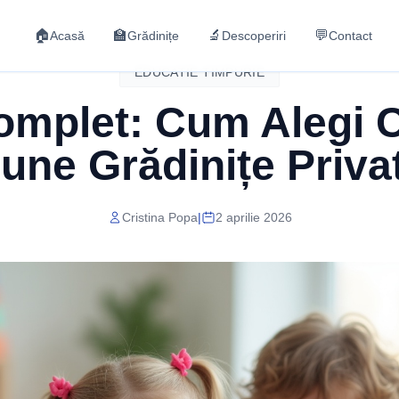
🏠
🏫
🔬
💬
Acasă
Grădinițe
Descoperiri
Contact
EDUCATIE TIMPURIE
omplet: Cum Alegi C
une Grădinițe Priva
Cristina Popa
|
2 aprilie 2026