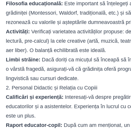
Filosofia educațională:
Este important să înțelegeți
grădiniței (Montessori, Waldorf, tradițională, etc.) și s
rezonează cu valorile și așteptările dumneavoastră pri
Activități:
Verificați varietatea activităților propuse: 
lectură, pre-calcul) la cele creative (artă, muzică, teatr
aer liber). O balanță echilibrată este ideală.
Limbi străine:
Dacă doriți ca micuțul să înceapă să în
o vârstă fragedă, asigurați-vă că grădinița oferă pro
lingvistică sau cursuri dedicate.
2. Personal Didactic și Relația cu Copiii
Calificări și experiență:
Interesați-vă despre pregăti
educatorilor și a asistentelor. Experiența în lucrul cu 
este un plus.
Raport educator-copil:
După cum am menționat, un 