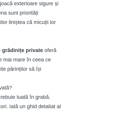
joacă exterioare sigure și
ena sunt priorități
or liniștea că micuții lor
e
grădinițe private
oferă
ate mai mare în ceea ce
te părinților să își
ivată?
rebuie luată în grabă.
ri. Iată un ghid detaliat al