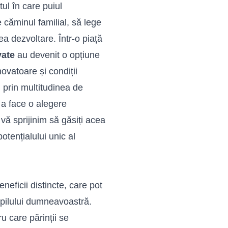
tul în care puiul
căminul familial, să lege
ea dezvoltare. Într-o piață
vate
au devenit o opțiune
ovatoare și condiții
 prin multitudinea de
 a face o alegere
vă sprijinim să găsiți acea
otențialului unic al
neficii distincte, care pot
opilului dumneavoastră.
u care părinții se