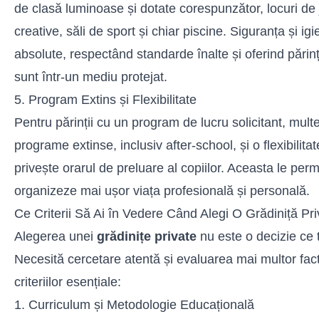
de clasă luminoase și dotate corespunzător, locuri de 
creative, săli de sport și chiar piscine. Siguranța și igi
absolute, respectând standarde înalte și oferind părințil
sunt într-un mediu protejat.
5. Program Extins și Flexibilitate
Pentru părinții cu un program de lucru solicitant, mult
programe extinse, inclusiv after-school, și o flexibilit
privește orarul de preluare al copiilor. Aceasta le permi
organizeze mai ușor viața profesională și personală.
Ce Criterii Să Ai în Vedere Când Alegi O Grădiniță Pr
Alegerea unei
grădinițe private
nu este o decizie ce t
Necesită cercetare atentă și evaluarea mai multor facto
criteriilor esențiale:
1. Curriculum și Metodologie Educațională