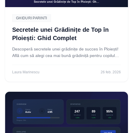
GHIDURI PARINTI
Secretele unei Grădinițe de Top în
Ploiești: Ghid Complet
Descoperă secretele unei grădinițe de succes în Ploiești!
Află cum să alegi cea mai bună grădiniță pentru copilul
tău cu ghidul nostru complet și sfaturi
Laura Marinescu
26 feb. 2026