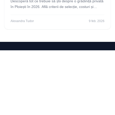
Descoperă tot ce trebuie să știi despre o grădiniță privată
în Ploiești în 2026. Află criterii de selecție, costuri și
beneficii pentru copilul tău. Citește
Alexandra Tudor
9 feb. 2026
Sco
oby
🔍
Descoperă Lumea prin Joacă
Ghidul pentru părinții care vor să hrănească curiozitatea
copiilor lor. Grădinițe STEM, experimente și descoperiri! 🔬
150+ Grădinițe
50+ Experimente