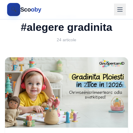
🔍
Sco
oby
ETICHETA
#alegere gradinita
24 articole