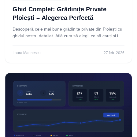
Ghid Complet: Grădinițe Private
Ploiești – Alegerea Perfectă
Descoperă cele mai bune grădinițe private din Ploiești cu
ghidul nostru detaliat. Află cum să alegi, ce să cauți și ia
decizia perfectă pentru copilul tău.
Laura Marinescu
27 feb. 2026