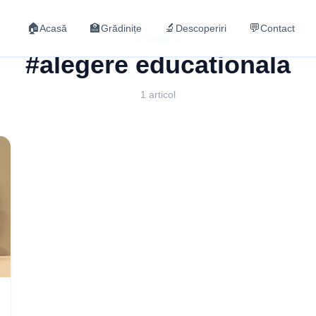
🏠
🏫
🔬
💬
Acasă
Grădinițe
Descoperiri
Contact
ETICHETA
#alegere educationala
1 articol