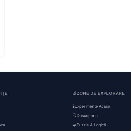
IȚE
🔬
ZONE DE EXPLORARE
🧪
Experimente Acasă
🔍
Descoperiri
oca
🧩
Puzzle & Logică