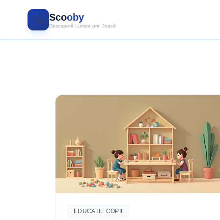
Sco
oby
🔍
Descoperă Lumea prin Joacă
EDUCATIE COPII