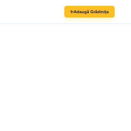
✨
Adaugă Grădinița