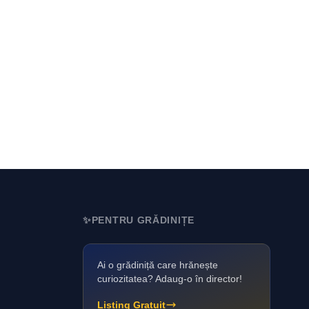
✨
PENTRU GRĂDINIȚE
Ai o grădiniță care hrănește
curiozitatea? Adaug-o în director!
Listing Gratuit