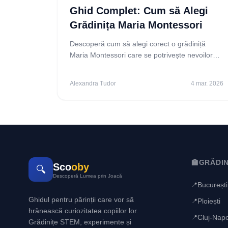
Ghid Complet: Cum să Alegi
Grădinița Maria Montessori
Descoperă cum să alegi corect o grădiniță
Maria Montessori care se potrivește nevoilor
copilului tău. Află criterii esențiale și ia decizia
informată pentru
Alexandra Tudor
4 mar. 2026
🏫
GRĂDIN
Sco
oby
🔍
Descoperă Lumea prin Joacă
București
📍
Ghidul pentru părinții care vor să
Ploiești
📍
hrănească curiozitatea copiilor lor.
Cluj-Nap
📍
Grădinițe STEM, experimente și