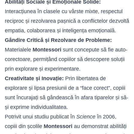
Abilități Sociale și Emoționale Solide:
Interacțiunea în clasele cu vârste mixte, respectul
reciproc și rezolvarea pașnică a conflictelor dezvoltă
empatia, colaborarea și inteligența emoțională.
Gândire Critică și Rezolvare de Probleme:
Materialele
Montessori
sunt concepute să fie auto-
corectoare, permițând copiilor să descopere soluții
prin explorare și experimentare.
Creativitate și Inovație:
Prin libertatea de
explorare și lipsa presiunii de a “face corect”, copiii
sunt încurajați să gândească în afara tiparelor și să-
și exprime individualitatea.
Potrivit unui studiu publicat în
Science
în 2006,
copiii din școlile
Montessori
au demonstrat abilități