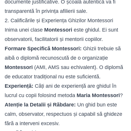
documente justificative. O școală autentică va fi
transparentă în privința afilierii sale.
2. Calificările și Experiența Ghizilor Montessori
Inima unei clase
Montessori
este ghidul. Ei sunt
observatorii, facilitatorii și mentorii copiilor.
Formare Specifică Montessori:
Ghizii trebuie să
aibă o diplomă recunoscută de o organizație
Montessori
(AMI, AMS sau echivalent). O diplomă
de educator tradițional nu este suficientă.
Experiență:
Câți ani de experiență are ghidul în
lucrul cu copii folosind metoda
Maria Montessori
?
Atenție la Detalii și Răbdare:
Un ghid bun este
calm, observator, respectuos și capabil să ghideze
fără a interveni excesiv.