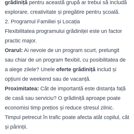
grădiniță
pentru această grupă ar trebui să includă
explorare, creativitate și pregătire pentru școală.
2. Programul Familiei și Locația
Flexibilitatea programului grădiniței este un factor
practic major.
Orarul:
Ai nevoie de un program scurt, prelungit
sau chiar de un program flexibil, cu posibilitatea de
a alege zilele? Unele
oferte grădiniță
includ și
opțiuni de weekend sau de vacanță.
Proximitatea:
Cât de importantă este distanța față
de casă sau serviciu? O grădiniță aproape poate
economisi timp prețios și reduce stresul zilnic.
Timpul petrecut în trafic poate afecta atât copilul, cât
și părinții.