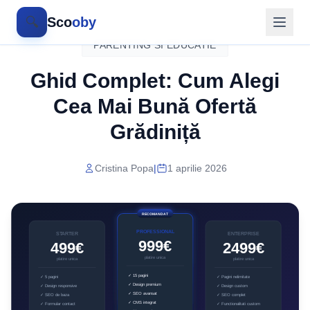
🔍
Sco
oby
PARENTING SI EDUCATIE
Ghid Complet: Cum Alegi
Cea Mai Bună Ofertă
Grădiniță
Cristina Popa
|
1 aprilie 2026