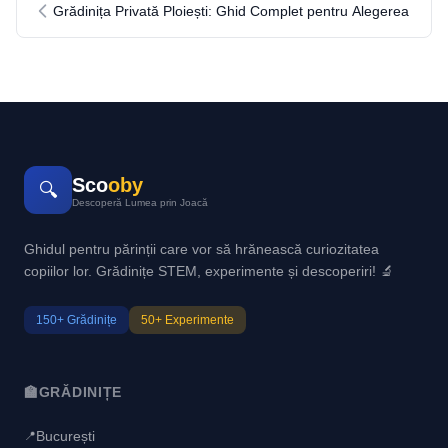
Grădinița Privată Ploiești: Ghid Complet pentru Alegerea
Sco
oby
🔍
Descoperă Lumea prin Joacă
Ghidul pentru părinții care vor să hrănească curiozitatea
copiilor lor. Grădinițe STEM, experimente și descoperiri! 🔬
150+ Grădinițe
50+ Experimente
🏫
GRĂDINIȚE
București
📍