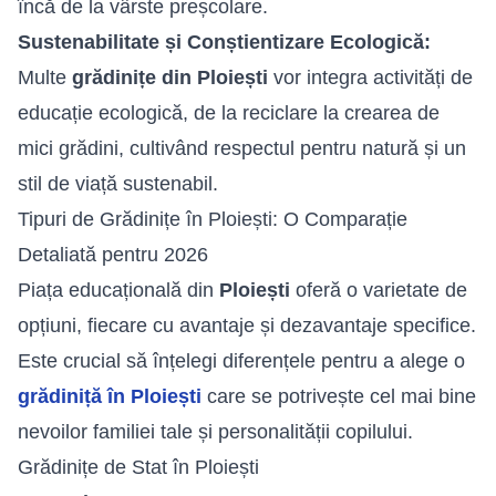
încă de la vârste preșcolare.
Sustenabilitate și Conștientizare Ecologică:
Multe
grădinițe din Ploiești
vor integra activități de
educație ecologică, de la reciclare la crearea de
mici grădini, cultivând respectul pentru natură și un
stil de viață sustenabil.
Tipuri de Grădinițe în Ploiești: O Comparație
Detaliată pentru 2026
Piața educațională din
Ploiești
oferă o varietate de
opțiuni, fiecare cu avantaje și dezavantaje specifice.
Este crucial să înțelegi diferențele pentru a alege o
grădiniță în Ploiești
care se potrivește cel mai bine
nevoilor familiei tale și personalității copilului.
Grădinițe de Stat în Ploiești