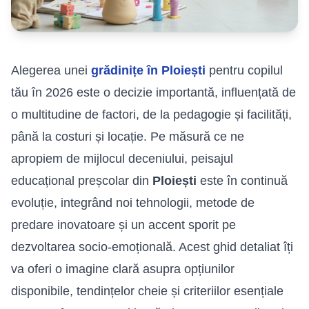
Alegerea unei
grădinițe în Ploiești
pentru copilul
tău în 2026 este o decizie importantă, influențată de
o multitudine de factori, de la pedagogie și facilități,
până la costuri și locație. Pe măsură ce ne
apropiem de mijlocul deceniului, peisajul
educațional preșcolar din
Ploiești
este în continuă
evoluție, integrând noi tehnologii, metode de
predare inovatoare și un accent sporit pe
dezvoltarea socio-emoțională. Acest ghid detaliat îți
va oferi o imagine clară asupra opțiunilor
disponibile, tendințelor cheie și criteriilor esențiale