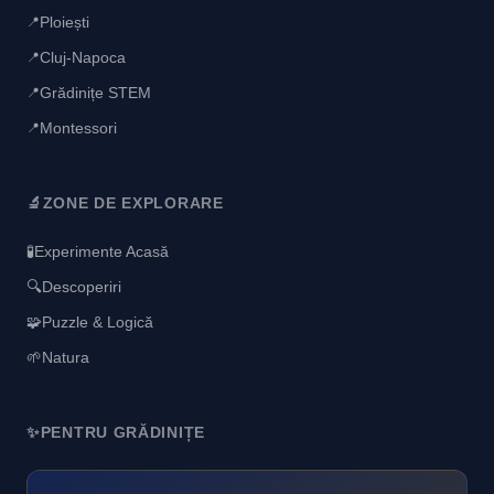
Ploiești
📍
Cluj-Napoca
📍
Grădinițe STEM
📍
Montessori
📍
🔬
ZONE DE EXPLORARE
🧪
Experimente Acasă
🔍
Descoperiri
🧩
Puzzle & Logică
🌱
Natura
✨
PENTRU GRĂDINIȚE