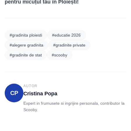
pentru micuțul tău în Ploiești!
#gradinita ploiesti
#educatie 2026
#alegere gradinita
#gradinite private
#gradinite de stat
#scooby
AUTOR
CP
Cristina Popa
Expert in frumusete si ingrijire personala, contributor la
Scooby.