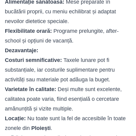
Alimentație sănătoasă:
Mese preparate în
bucătării proprii, cu meniu echilibrat și adaptat
nevoilor dietetice speciale.
Flexibilitate orară:
Programe prelungite, after-
school și opțiuni de vacanță.
Dezavantaje:
Costuri semnificative:
Taxele lunare pot fi
substanțiale, iar costurile suplimentare pentru
activități sau materiale pot adăuga la buget.
Varietate în calitate:
Deși multe sunt excelente,
calitatea poate varia, fiind esențială o cercetare
amănunțită și vizite multiple.
Locație:
Nu toate sunt la fel de accesibile în toate
zonele din
Ploiești
.