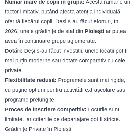
Număr mare de copii în grupă:
Acesta rămâne un
factor limitativ, putând afecta atenția individuală
oferită fiecărui copil. Deși s-au făcut eforturi, în
2026, unele grădinițe de stat din
Ploiești
ar putea
avea în continuare grupe aglomerate.
Dotări:
Deși s-au făcut investiții, unele locații pot fi
mai puțin moderne sau dotate comparativ cu cele
private.
Flexibilitate redusă:
Programele sunt mai rigide,
cu puține opțiuni pentru activități extrașcolare sau
programe prelungite.
Proces de înscriere competitiv:
Locurile sunt
limitate, iar criteriile de departajare pot fi stricte.
Grădinițe Private în Ploiești