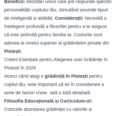
Beneficii:
Abordări unice care pot răspunde specific
personalității copilului tău, stimulând anumite tipuri
de inteligență și abilități.
Considerații:
Necesită o
înțelegere profundă a filosofiei pentru a te asigura
că este potrivită pentru familia ta. Costurile sunt
adesea la nivelul superior al grădinițelor private din
Ploiești
.
Criterii Esențiale pentru Alegerea unei Grădinițe în
Ploiești în 2026
Atunci când alegi o
grădiniță în Ploiești
pentru
copilul tău, este important să iei în considerare o
serie de factori cheie. Iată o listă detaliată:
Filosofia Educațională și Curriculum-ul:
Coincide abordarea grădiniței cu valorile și