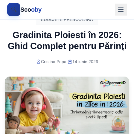
🔍
Sco
oby
EDUCATIE PRESCOLARA
Gradinita Ploiesti în 2026:
Ghid Complet pentru Părinți
Cristina Popa
|
14 iunie 2026