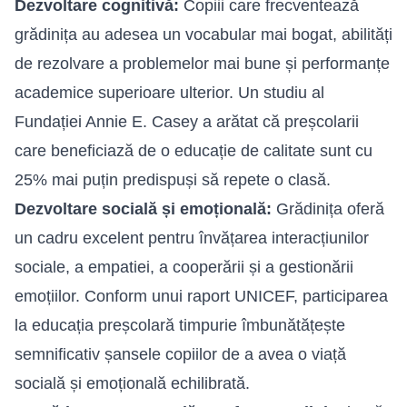
Dezvoltare cognitivă:
Copiii care frecventează
grădinița au adesea un vocabular mai bogat, abilități
de rezolvare a problemelor mai bune și performanțe
academice superioare ulterior. Un studiu al
Fundației Annie E. Casey a arătat că preșcolarii
care beneficiază de o educație de calitate sunt cu
25% mai puțin predispuși să repete o clasă.
Dezvoltare socială și emoțională:
Grădinița oferă
un cadru excelent pentru învățarea interacțiunilor
sociale, a empatiei, a cooperării și a gestionării
emoțiilor. Conform unui raport UNICEF, participarea
la educația preșcolară timpurie îmbunătățește
semnificativ șansele copiilor de a avea o viață
socială și emoțională echilibrată.