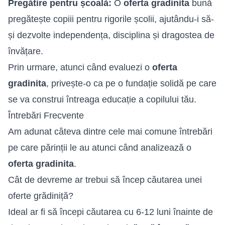
Pregătire pentru școală:
O
oferta gradinita
bună
pregătește copiii pentru rigorile școlii, ajutându-i să-
și dezvolte independența, disciplina și dragostea de
învățare.
Prin urmare, atunci când evaluezi o
oferta
gradinita
, privește-o ca pe o fundație solidă pe care
se va construi întreaga educație a copilului tău.
Întrebări Frecvente
Am adunat câteva dintre cele mai comune întrebări
pe care părinții le au atunci când analizează o
oferta gradinita
.
Cât de devreme ar trebui să încep căutarea unei
oferte grădiniță?
Ideal ar fi să începi căutarea cu 6-12 luni înainte de