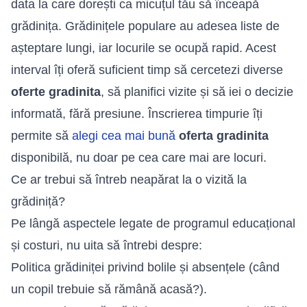
data la care dorești ca micuțul tău să înceapă
grădinița. Grădinițele populare au adesea liste de
așteptare lungi, iar locurile se ocupă rapid. Acest
interval îți oferă suficient timp să cercetezi diverse
oferte gradinita
, să planifici vizite și să iei o decizie
informată, fără presiune. Înscrierea timpurie îți
permite să
alegi cea mai bună
oferta gradinita
disponibilă, nu doar pe cea care mai are locuri.
Ce ar trebui să întreb neapărat la o vizită la
grădiniță?
Pe lângă aspectele legate de programul educațional
și costuri, nu uita să întrebi despre:
Politica grădiniței privind bolile și absențele (când
un copil trebuie să rămână acasă?).