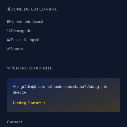
🔬
ZONE DE EXPLORARE
🧪
Experimente Acasă
🔍
Descoperiri
🧩
Puzzle & Logică
🌱
Natura
✨
PENTRU GRĂDINIȚE
Ai o grădiniță care hrănește curiozitatea? Adaug-o în
director!
Listing Gratuit
Contact