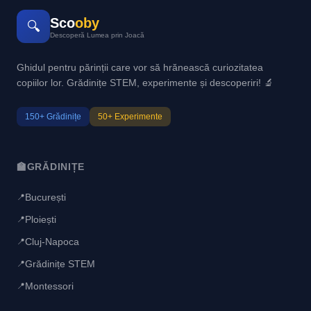
Sco
oby
🔍
Descoperă Lumea prin Joacă
Ghidul pentru părinții care vor să hrănească curiozitatea
copiilor lor. Grădinițe STEM, experimente și descoperiri! 🔬
150+ Grădinițe
50+ Experimente
🏫
GRĂDINIȚE
București
📍
Ploiești
📍
Cluj-Napoca
📍
Grădinițe STEM
📍
Montessori
📍