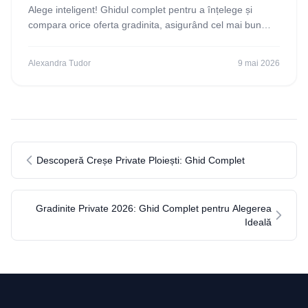
Alege inteligent! Ghidul complet pentru a înțelege și
compara orice oferta gradinita, asigurând cel mai bun
start educațional pentru copilul tău. Descoperă
Alexandra Tudor
9 mai 2026
Descoperă Creșe Private Ploiești: Ghid Complet
Gradinite Private 2026: Ghid Complet pentru Alegerea
Ideală