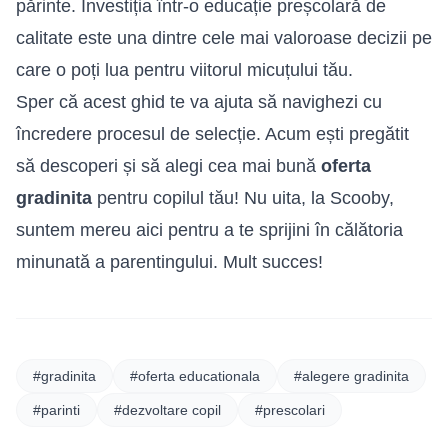
părinte. Investiția într-o educație preșcolară de
calitate este una dintre cele mai valoroase decizii pe
care o poți lua pentru viitorul micuțului tău.
Sper că acest ghid te va ajuta să navighezi cu
încredere procesul de selecție. Acum ești pregătit
să descoperi și să alegi cea mai bună
oferta
gradinita
pentru copilul tău! Nu uita, la Scooby,
suntem mereu aici pentru a te sprijini în călătoria
minunată a parentingului. Mult succes!
#gradinita
#oferta educationala
#alegere gradinita
#parinti
#dezvoltare copil
#prescolari