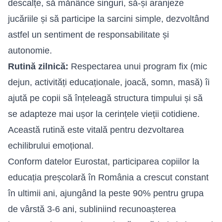
descalțe, să mănânce singuri, să-și aranjeze
jucăriile și să participe la sarcini simple, dezvoltând
astfel un sentiment de responsabilitate și
autonomie.
Rutină zilnică:
Respectarea unui program fix (mic
dejun, activități educaționale, joacă, somn, masă) îi
ajută pe copii să înțeleagă structura timpului și să
se adapteze mai ușor la cerințele vieții cotidiene.
Această rutină este vitală pentru dezvoltarea
echilibrului emoțional.
Conform datelor Eurostat, participarea copiilor la
educația preșcolară în România a crescut constant
în ultimii ani, ajungând la peste 90% pentru grupa
de vârstă 3-6 ani, subliniind recunoașterea