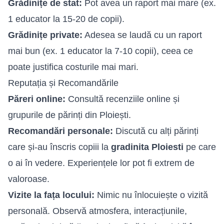
Grădinițe de stat:
Pot avea un raport mai mare (ex.
1 educator la 15-20 de copii).
Grădinițe private:
Adesea se laudă cu un raport
mai bun (ex. 1 educator la 7-10 copii), ceea ce
poate justifica costurile mai mari.
Reputația și Recomandările
Păreri online:
Consultă recenziile online și
grupurile de părinți din Ploiești.
Recomandări personale:
Discută cu alți părinți
care și-au înscris copiii la
gradinita Ploiesti
pe care
o ai în vedere. Experiențele lor pot fi extrem de
valoroase.
Vizite la fața locului:
Nimic nu înlocuiește o vizită
personală. Observă atmosfera, interacțiunile,