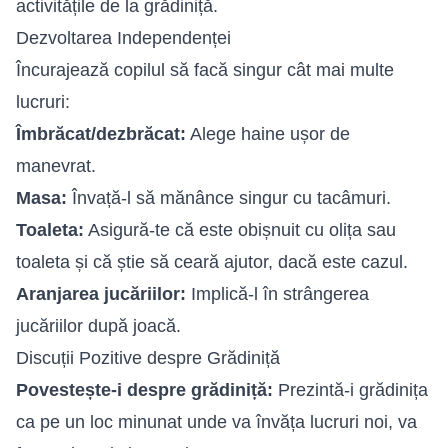
activitățile de la grădiniță.
Dezvoltarea Independenței
Încurajează copilul să facă singur cât mai multe
lucruri:
Îmbrăcat/dezbrăcat:
Alege haine ușor de
manevrat.
Masa:
Învață-l să mănânce singur cu tacâmuri.
Toaleta:
Asigură-te că este obișnuit cu olița sau
toaleta și că știe să ceară ajutor, dacă este cazul.
Aranjarea jucăriilor:
Implică-l în strângerea
jucăriilor după joacă.
Discuții Pozitive despre Grădiniță
Povestește-i despre grădiniță:
Prezintă-i grădinița
ca pe un loc minunat unde va învăța lucruri noi, va