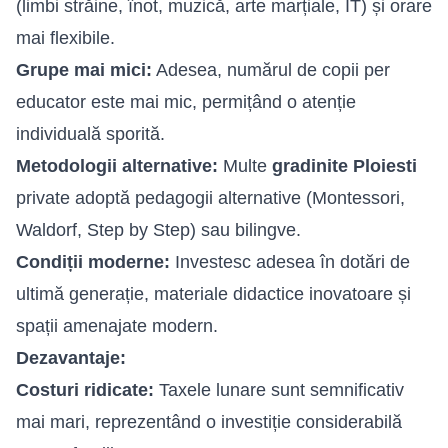
(limbi străine, înot, muzică, arte marțiale, IT) și orare
mai flexibile.
Grupe mai mici:
Adesea, numărul de copii per
educator este mai mic, permițând o atenție
individuală sporită.
Metodologii alternative:
Multe
gradinite Ploiesti
private adoptă pedagogii alternative (Montessori,
Waldorf, Step by Step) sau bilingve.
Condiții moderne:
Investesc adesea în dotări de
ultimă generație, materiale didactice inovatoare și
spații amenajate modern.
Dezavantaje:
Costuri ridicate:
Taxele lunare sunt semnificativ
mai mari, reprezentând o investiție considerabilă