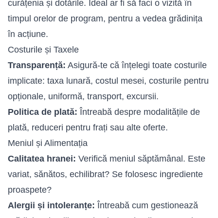
curățenia și dotările. Ideal ar fi să faci o vizită în
timpul orelor de program, pentru a vedea grădinița
în acțiune.
Costurile și Taxele
Transparență:
Asigură-te că înțelegi toate costurile
implicate: taxa lunară, costul mesei, costurile pentru
opționale, uniformă, transport, excursii.
Politica de plată:
Întreabă despre modalitățile de
plată, reduceri pentru frați sau alte oferte.
Meniul și Alimentația
Calitatea hranei:
Verifică meniul săptămânal. Este
variat, sănătos, echilibrat? Se folosesc ingrediente
proaspete?
Alergii și intoleranțe:
Întreabă cum gestionează