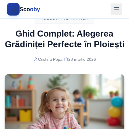
🔍
Sco
oby
EDUCATIE PRESCOLARA
Ghid Complet: Alegerea
Grădiniței Perfecte în Ploiești
Cristina Popa
|
28 martie 2026