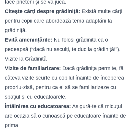
face prieteni și se va juca.
Citește cărți despre grădiniță:
Există multe cărți
pentru copii care abordează tema adaptării la
grădiniță.
Evită amenințările:
Nu folosi grădinița ca o
pedeapsă (“dacă nu asculți, te duc la grădiniță!”).
Vizite la Grădiniță
Vizite de familiarizare:
Dacă grădinița permite, fă
câteva vizite scurte cu copilul înainte de începerea
propriu-zisă, pentru ca el să se familiarizeze cu
spațiul și cu educatoarele.
Întâlnirea cu educatoarea:
Asigură-te că micuțul
are ocazia să o cunoască pe educatoare înainte de
prima