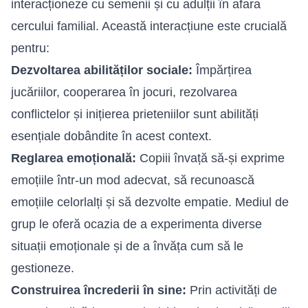
interacționeze cu semenii și cu adulții în afara
cercului familial. Această interacțiune este crucială
pentru:
Dezvoltarea abilităților sociale:
Împărțirea
jucăriilor, cooperarea în jocuri, rezolvarea
conflictelor și inițierea prieteniilor sunt abilități
esențiale dobândite în acest context.
Reglarea emoțională:
Copiii învață să-și exprime
emoțiile într-un mod adecvat, să recunoască
emoțiile celorlalți și să dezvolte empatie. Mediul de
grup le oferă ocazia de a experimenta diverse
situații emoționale și de a învăța cum să le
gestioneze.
Construirea încrederii în sine:
Prin activități de