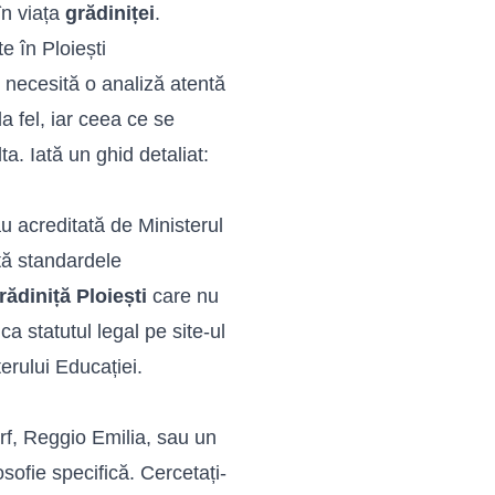
în viața
grădiniței
.
e în Ploiești
necesită o analiză atentă
a fel, iar ceea ce se
ta. Iată un ghid detaliat:
u acreditată de Ministerul
tă standardele
rădiniță Ploiești
care nu
ca statutul legal pe site-ul
erului Educației.
f, Reggio Emilia, sau un
sofie specifică. Cercetați-