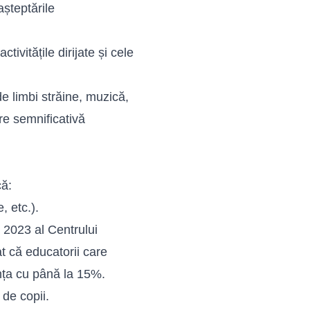
așteptările
ctivitățile dirijate și cele
e limbi străine, muzică,
re semnificativă
că:
, etc.).
n 2023 al Centrului
t că educatorii care
anța cu până la 15%.
 de copii.