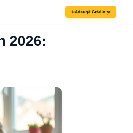
✨
Adaugă Grădinița
în 2026: