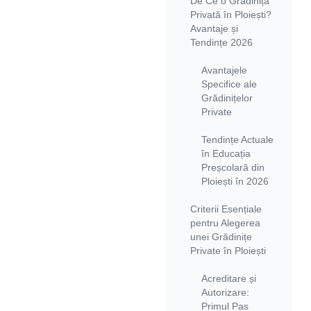
De Ce o Grădiniță
Privată în Ploiești?
Avantaje și
Tendințe 2026
Avantajele
Specifice ale
Grădinițelor
Private
Tendințe Actuale
în Educația
Preșcolară din
Ploiești în 2026
Criterii Esențiale
pentru Alegerea
unei Grădinițe
Private în Ploiești
Acreditare și
Autorizare:
Primul Pas