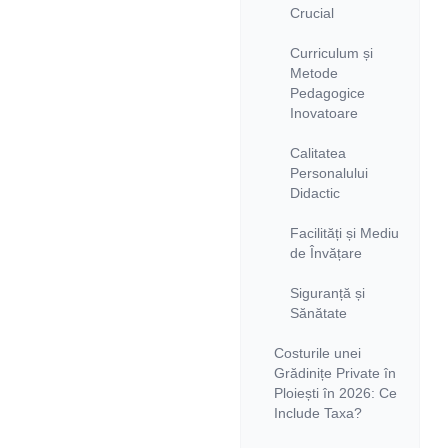
Crucial
Curriculum și
Metode
Pedagogice
Inovatoare
Calitatea
Personalului
Didactic
Facilități și Mediu
de Învățare
Siguranță și
Sănătate
Costurile unei
Grădinițe Private în
Ploiești în 2026: Ce
Include Taxa?