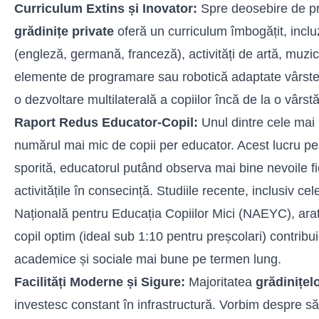
Curriculum Extins și Inovator:
Spre deosebire de p
grădinițe private
oferă un curriculum îmbogățit, inclu
(engleză, germană, franceză), activități de artă, muzică,
elemente de programare sau robotică adaptate vârstei.
o dezvoltare multilaterală a copiilor încă de la o vârst
Raport Redus Educator-Copil:
Unul dintre cele mai
numărul mai mic de copii per educator. Acest lucru per
sporită, educatorul putând observa mai bine nevoile fi
activitățile în consecință. Studiile recente, inclusiv ce
Națională pentru Educația Copiilor Mici (NAEYC), ara
copil optim (ideal sub 1:10 pentru preșcolari) contribui
academice și sociale mai bune pe termen lung.
Facilități Moderne și Sigure:
Majoritatea
grădinițelo
investesc constant în infrastructură. Vorbim despre să