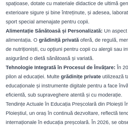
spațioase, dotate cu materiale didactice de ultimă gen
exterioare sigure și bine întreținute, și adesea, labora
sport special amenajate pentru copii.
Alimentație Sănătoasă și Personalizată:
Un aspect c
alimentația. O
grădiniță privată
oferă, de regulă, men
de nutriționiști, cu opțiuni pentru copii cu alergii sau i
asigurând o dietă sănătoasă și variată.
Tehnologie Integrată în Procesul de Învățare:
În 20
pilon al educației. Multe
grădinițe private
utilizează ta
educaționale și instrumente digitale pentru a face învă
eficientă, sub supraveghere atentă și cu moderație.
Tendințe Actuale în Educația Preșcolară din Ploiești î
Ploieștiul, un oraș în continuă dezvoltare, reflectă ten
internaționale în educația preșcolară. În 2026, se ob