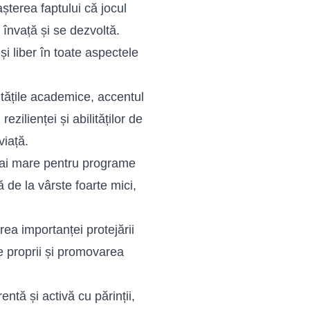
terea faptului că jocul
 învață și se dezvoltă.
și liber în toate aspectele
tățile academice, accentul
zilienței și abilităților de
viață.
ai mare pentru programe
 de la vârste foarte mici,
ea importanței protejării
țe proprii și promovarea
ntă și activă cu părinții,