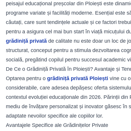
peisajul educațional preșcolar din Ploiești este dinamic
programe variate și facilități moderne. Esențial este 
căutați, care sunt tendințele actuale și ce factori trebu
pentru a asigura cel mai bun start în viață micuțului
grădiniță privată
de calitate nu este doar un loc de j
structurat, conceput pentru a stimula dezvoltarea cogn
socială, pregătind copilul pentru succesul academic vii
De Ce o Grădiniță Privată în Ploiești? Avantaje și Te
Optarea pentru o
grădiniță privată Ploiești
vine cu o 
considerabile, care adesea depășesc oferta sistemului
contextul evoluției educaționale din 2026. Părinții din 
mediu de învățare personalizat și inovator găsesc în se
adaptate nevoilor specifice ale copiilor lor.
Avantajele Specifice ale Grădinițelor Private