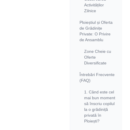
Activităților
Zilnice
Ploieștiul și Oferta
de Grădinițe
Private: O Privire
de Ansamblu
Zone Cheie cu
Oferte
Diversificate
Întrebări Frecvente
(FAQ)
1. Când este cel
mai bun moment
să înscriu copilul
la o grădiniță
privată în
Ploiești?