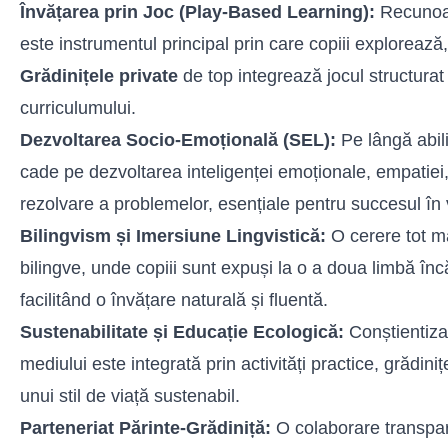
Învățarea prin Joc (Play-Based Learning):
Recunoaș
este instrumentul principal prin care copiii explorează,
Grădinițele private
de top integrează jocul structurat 
curriculumului.
Dezvoltarea Socio-Emoțională (SEL):
Pe lângă abili
cade pe dezvoltarea inteligenței emoționale, empatiei, re
rezolvare a problemelor, esențiale pentru succesul în 
Bilingvism și Imersiune Lingvistică:
O cerere tot m
bilingve, unde copiii sunt expuși la o a doua limbă încă
facilitând o învățare naturală și fluentă.
Sustenabilitate și Educație Ecologică:
Conștientizar
mediului este integrată prin activități practice, grădini
unui stil de viață sustenabil.
Parteneriat Părinte-Grădiniță:
O colaborare transpare