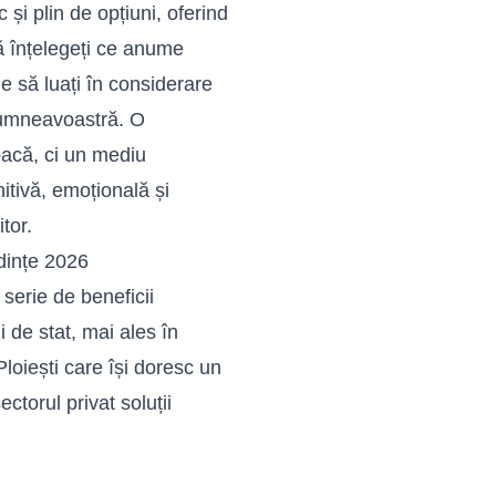
 și plin de opțiuni, oferind
să înțelegeți ce anume
ie să luați în considerare
 dumneavoastră. O
oacă, ci un mediu
itivă, emoțională și
tor.
ndințe 2026
serie de beneficii
 de stat, mai ales în
Ploiești care își doresc un
ctorul privat soluții