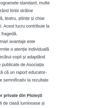
rogramele standard, multe
zând limbi străine
 teatru, științe și chiar
 Acest lucru contribuie la
ă fragedă.
 mari avantaje este
mite o atenție individuală
ecărui copil și adaptând
le publicate de Asociația
tă că un raport educator-
e semnificativ la rezultate
r private din Ploiești
li de clasă luminoase și