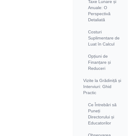
Taxe Lunare și
Anuale: O
Perspectivă
Detaliată
Costuri
Suplimentare de
Luat în Calcul
Opțiuni de
Finanțare și
Reduceri
Vizite la Grădiniță și
Interviuri: Ghid
Practic
Ce Întrebări să
Puneți
Directorului și
Educatorilor
Observarea