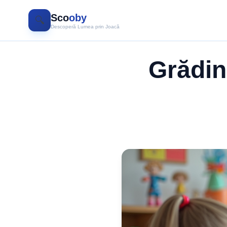
Sco
oby
🔍
Descoperă Lumea prin Joacă
Grădini