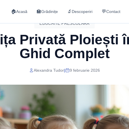
🏠
🏫
🔬
💬
Acasă
Grădinițe
Descoperiri
Contact
EDUCATIE PRESCOLARA
ța Privată Ploiești 
Ghid Complet
Alexandra Tudor
|
9 februarie 2026