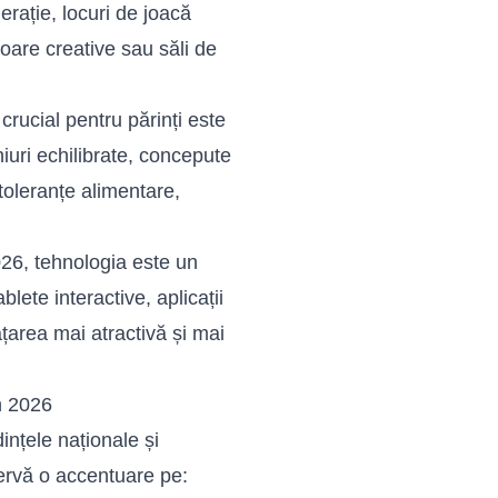
erație, locuri de joacă
toare creative sau săli de
rucial pentru părinți este
iuri echilibrate, concepute
ntoleranțe alimentare,
26, tehnologia este un
blete interactive, aplicații
țarea mai atractivă și mai
n 2026
dințele naționale și
servă o accentuare pe: