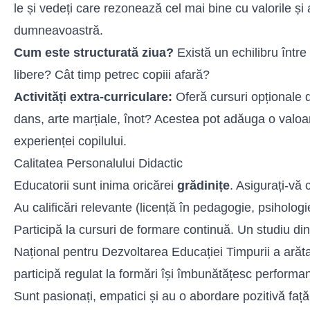
le și vedeți care rezonează cel mai bine cu valorile și 
dumneavoastră.
Cum este structurată ziua?
Există un echilibru între a
libere? Cât timp petrec copiii afară?
Activități extra-curriculare:
Oferă cursuri opționale d
dans, arte marțiale, înot? Acestea pot adăuga o valoa
experienței copilului.
Calitatea Personalului Didactic
Educatorii sunt inima oricărei
grădinițe
. Asigurați-vă 
Au calificări relevante (licență în pedagogie, psihologie
Participă la cursuri de formare continuă. Un studiu di
Național pentru Dezvoltarea Educației Timpurii a arăta
participă regulat la formări își îmbunătățesc perform
Sunt pasionați, empatici și au o abordare pozitivă față