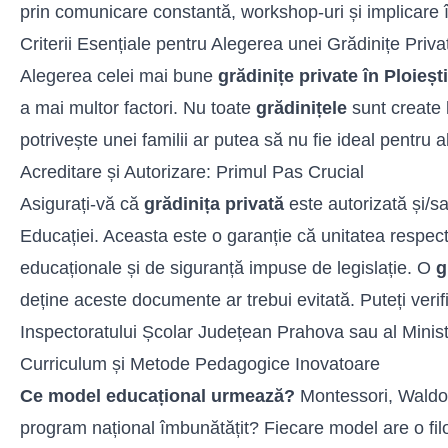
prin comunicare constantă, workshop-uri și implicare 
Criterii Esențiale pentru Alegerea unei Grădinițe Privat
Alegerea celei mai bune
grădinițe private în Ploiești
a mai multor factori. Nu toate
grădinițele
sunt create l
potrivește unei familii ar putea să nu fie ideal pentru al
Acreditare și Autorizare: Primul Pas Crucial
Asigurați-vă că
grădinița privată
este autorizată și/sa
Educației. Aceasta este o garanție că unitatea respec
educaționale și de siguranță impuse de legislație. O
g
deține aceste documente ar trebui evitată. Puteți verifi
Inspectoratului Școlar Județean Prahova sau al Minist
Curriculum și Metode Pedagogice Inovatoare
Ce model educațional urmează?
Montessori, Waldor
program național îmbunătățit? Fiecare model are o filo