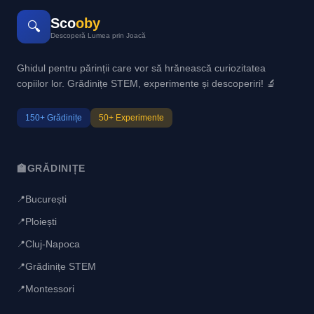
Sco
oby
🔍
Descoperă Lumea prin Joacă
Ghidul pentru părinții care vor să hrănească curiozitatea
copiilor lor. Grădinițe STEM, experimente și descoperiri! 🔬
150+ Grădinițe
50+ Experimente
🏫
GRĂDINIȚE
București
📍
Ploiești
📍
Cluj-Napoca
📍
Grădinițe STEM
📍
Montessori
📍