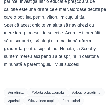
părinte. Investiția într-o educație preșcolară de
calitate este una dintre cele mai valoroase decizii pe
care o poți lua pentru viitorul micuțului tău.
Sper că acest ghid te va ajuta să navighezi cu
încredere procesul de selecție. Acum ești pregătit
să descoperi și să alegi cea mai bună
oferta
gradinita
pentru copilul tău! Nu uita, la Scooby,
suntem mereu aici pentru a te sprijini în călătoria
minunată a parentingului. Mult succes!
#gradinita
#oferta educationala
#alegere gradinita
#parinti
#dezvoltare copil
#prescolari