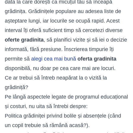
data la care dorești ca micuțul tău să înceapă
grădinița. Grădinițele populare au adesea liste de
așteptare lungi, iar locurile se ocupă rapid. Acest
interval îți oferă suficient timp să cercetezi diverse
oferte gradinita
, să planifici vizite și să iei o decizie
informată, fără presiune. Înscrierea timpurie îți
permite să
alegi cea mai bună
oferta gradinita
disponibilă, nu doar pe cea care mai are locuri.
Ce ar trebui să întreb neapărat la o vizită la
grădiniță?
Pe lângă aspectele legate de programul educațional
și costuri, nu uita să întrebi despre:
Politica grădiniței privind bolile și absențele (când
un copil trebuie să rămână acasă?).