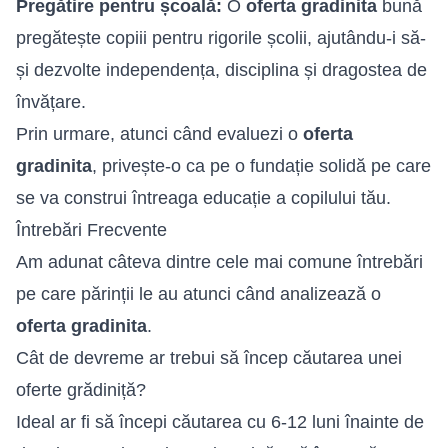
Pregătire pentru școală:
O
oferta gradinita
bună
pregătește copiii pentru rigorile școlii, ajutându-i să-
și dezvolte independența, disciplina și dragostea de
învățare.
Prin urmare, atunci când evaluezi o
oferta
gradinita
, privește-o ca pe o fundație solidă pe care
se va construi întreaga educație a copilului tău.
Întrebări Frecvente
Am adunat câteva dintre cele mai comune întrebări
pe care părinții le au atunci când analizează o
oferta gradinita
.
Cât de devreme ar trebui să încep căutarea unei
oferte grădiniță?
Ideal ar fi să începi căutarea cu 6-12 luni înainte de