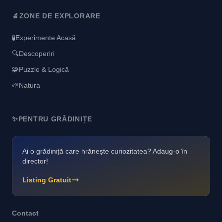
🔬
ZONE DE EXPLORARE
🧪
Experimente Acasă
🔍
Descoperiri
🧩
Puzzle & Logică
🌱
Natura
✨
PENTRU GRĂDINIȚE
Ai o grădiniță care hrănește curiozitatea? Adaug-o în
director!
Listing Gratuit
Contact