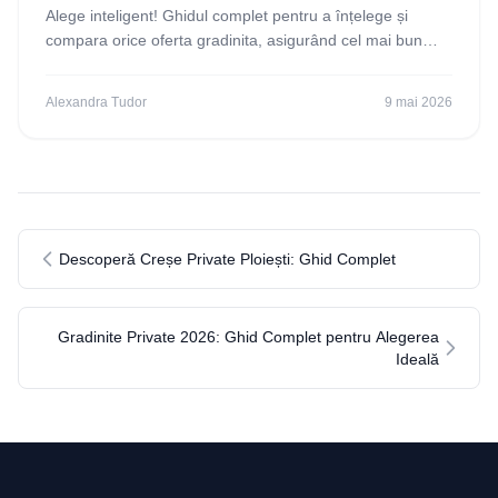
Alege inteligent! Ghidul complet pentru a înțelege și
compara orice oferta gradinita, asigurând cel mai bun
start educațional pentru copilul tău. Descoperă
Alexandra Tudor
9 mai 2026
Descoperă Creșe Private Ploiești: Ghid Complet
Gradinite Private 2026: Ghid Complet pentru Alegerea
Ideală