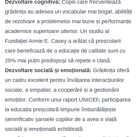
Dezvoltare cognitivă:
Copiii care frecventează
grădinița au adesea un vocabular mai bogat, abilități
de rezolvare a problemelor mai bune și performanțe
academice superioare ulterior. Un studiu al
Fundației Annie E. Casey a arătat că preșcolarii
care beneficiază de o educație de calitate sunt cu
25% mai puțin predispuși să repete o clasă.
Dezvoltare socială și emoțională:
Grădinița oferă
un cadru excelent pentru învățarea interacțiunilor
sociale, a empatiei, a cooperării și a gestionării
emoțiilor. Conform unui raport UNICEF, participarea
la educația preșcolară timpurie îmbunătățește
semnificativ șansele copiilor de a avea o viață
socială și emoțională echilibrată.